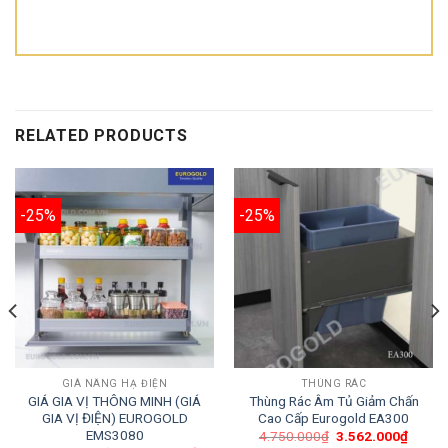
RELATED PRODUCTS
-25%
-25%
GIÁ NÂNG HẠ ĐIỆN
THÙNG RÁC
GIÁ GIA VỊ THÔNG MINH (GIÁ
Thùng Rác Âm Tủ Giảm Chấn
GIA VỊ ĐIỆN) EUROGOLD
Cao Cấp Eurogold EA300
EMS3080
4.750.000
₫
3.562.000
₫