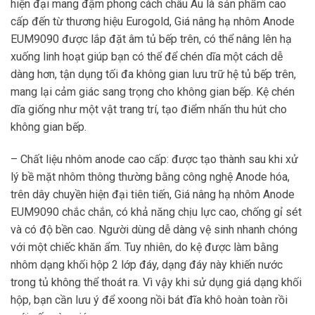
hiện đại mang đậm phong cách châu Âu là sản phẩm cao
cấp đến từ thương hiệu Eurogold, Giá nâng hạ nhôm Anode
EUM9090 được lắp đặt âm tủ bếp trên, có thể nâng lên hạ
xuống linh hoạt giúp bạn có thể để chén dĩa một cách dễ
dàng hơn, tận dụng tối đa không gian lưu trữ hệ tủ bếp trên,
mang lại cảm giác sang trọng cho không gian bếp. Kệ chén
dĩa giống như một vật trang trí, tạo điểm nhấn thu hút cho
không gian bếp.
– Chất liệu nhôm anode cao cấp: được tạo thành sau khi xử
lý bề mặt nhôm thông thường bằng công nghệ Anode hóa,
trên dây chuyền hiện đại tiên tiến, Giá nâng hạ nhôm Anode
EUM9090 chắc chắn, có khả năng chịu lực cao, chống gỉ sét
và có độ bền cao. Người dùng dễ dàng vệ sinh nhanh chóng
với một chiếc khăn ẩm. Tuy nhiên, do kệ được làm bằng
nhôm dạng khối hộp 2 lớp đáy, dạng đáy này khiến nước
trong tủ không thể thoát ra. Vì vậy khi sử dụng giá dạng khối
hộp, bạn cần lưu ý để xoong nồi bát đĩa khô hoàn toàn rồi