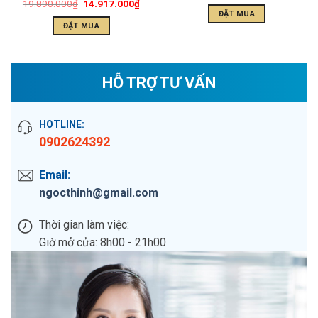
19.890.000
₫
14.917.000
₫
ĐẶT MUA
ĐẶT MUA
HỖ TRỢ TƯ VẤN
HOTLINE:
0902624392
Email:
ngocthinh@gmail.com
Thời gian làm việc:
Giờ mở cửa: 8h00 - 21h00