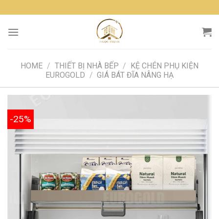
Skip
to
content
HOME
/
THIẾT BỊ NHÀ BẾP
/
KỆ CHÉN PHỤ KIỆN
EUROGOLD
/
GIÁ BÁT ĐĨA NÂNG HẠ
-25%