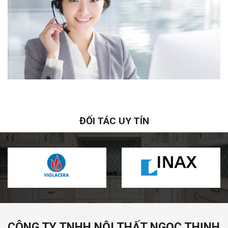
ĐỐI TÁC UY TÍN
CÔNG TY TNHH NỘI THẤT NGỌC THỊNH