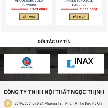
ANODE EUROGOLD
ANODE EUROGOLD
EUM9080
EUM9090
7.150.000
₫
5.363.000
₫
7.350.000
₫
5.513.000
₫
ĐẶT MUA
ĐẶT MUA
ĐỐI TÁC UY TÍN
CÔNG TY TNHH NỘI THẤT NGỌC THỊNH
Số 96, đường số 24, Phường Tam Phú, TP. Thủ Đức, Hồ Chí