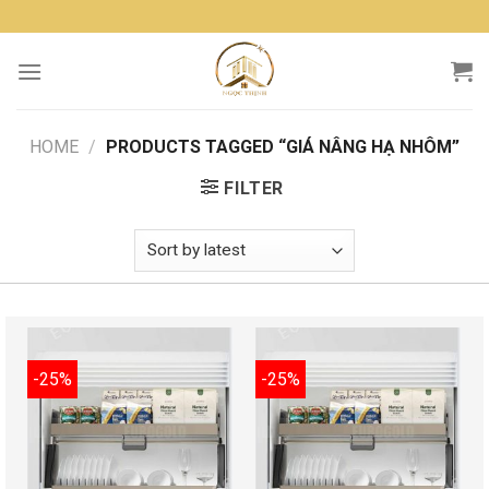
Skip
to
content
HOME
/
PRODUCTS TAGGED “GIÁ NÂNG HẠ NHÔM”
FILTER
-25%
-25%