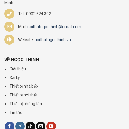
Minh
Tel : 0902.624.392
Mail:
noithatngocthinh@gmail.com
Website:
noithatngocthinh.vn
VỀ NGỌC THỊNH
Giới thiệu
Đại Lý
Thiết bị nhà bếp
Thiết bị nội thất
Thiết bị phòng tắm
Tin tức