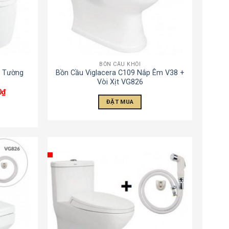
BỒN CẦU KHỐI
o Tường
Bồn Cầu Viglacera C109 Nắp Êm V38 +
Vòi Xịt VG826
0
₫
ĐẶT MUA