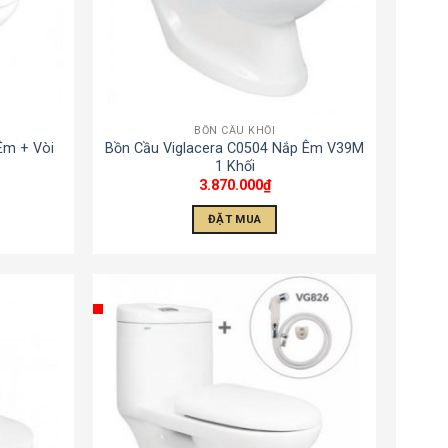
BỒN CẦU KHỐI
Êm + Vòi
Bồn Cầu Viglacera C0504 Nắp Êm V39M
1 Khối
3.870.000
₫
ĐẶT MUA