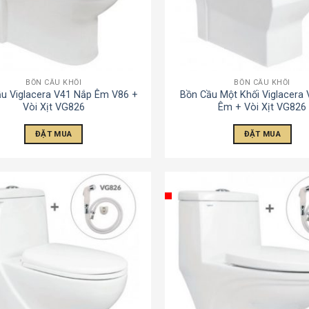
BỒN CẦU KHỐI
BỒN CẦU KHỐI
u Viglacera V41 Nắp Êm V86 +
Bồn Cầu Một Khối Viglacera
Vòi Xịt VG826
Êm + Vòi Xịt VG826
ĐẶT MUA
ĐẶT MUA