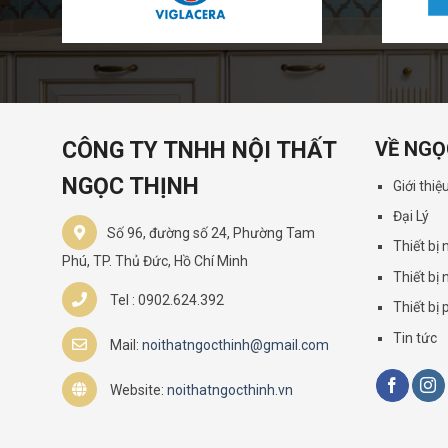
CÔNG TY TNHH NỘI THẤT
VỀ NGỌ
NGỌC THỊNH
Giới thiệ
Đại Lý
Số 96, đường số 24, Phường Tam
Thiết bị
Phú, TP. Thủ Đức, Hồ Chí Minh
Thiết bị 
Tel : 0902.624.392
Thiết bị
Tin tức
Mail:
noithatngocthinh@gmail.com
Website:
noithatngocthinh.vn