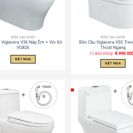
BỒN CẦU KHỐI
BỒN CẦU KHỐI
 Viglacera V36 Nắp Êm + Vòi Xịt
Bồn Cầu Viglacera V55 Tre
VG826
Thoát Ngang
11.800.000
₫
8.990.00
ĐẶT MUA
ĐẶT MUA