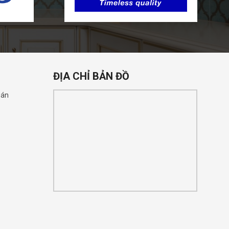
ĐỊA CHỈ BẢN ĐỒ
oán
n