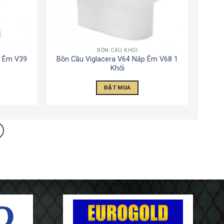
BỒN CẦU KHỐI
p Êm V39
Bồn Cầu Viglacera V64 Nắp Êm V68 1
6
Khối
ĐẶT MUA