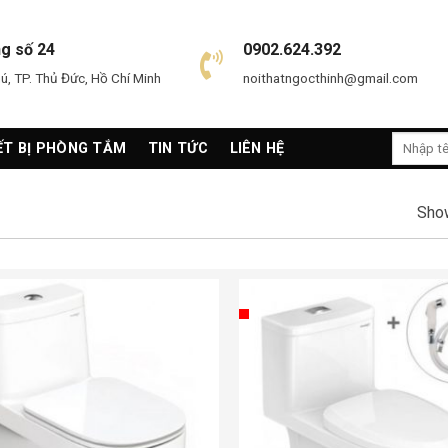
ng số 24
0902.624.392
, TP. Thủ Đức, Hồ Chí Minh
noithatngocthinh@gmail.com
Search
ẾT BỊ PHÒNG TẮM
TIN TỨC
LIÊN HỆ
for:
Show