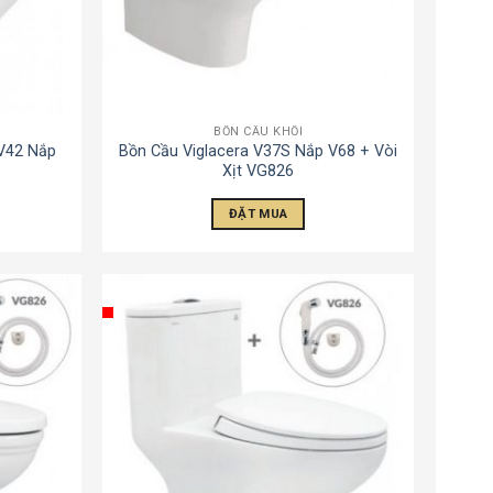
BỒN CẦU KHỐI
 V42 Nắp
Bồn Cầu Viglacera V37S Nắp V68 + Vòi
Xịt VG826
ĐẶT MUA