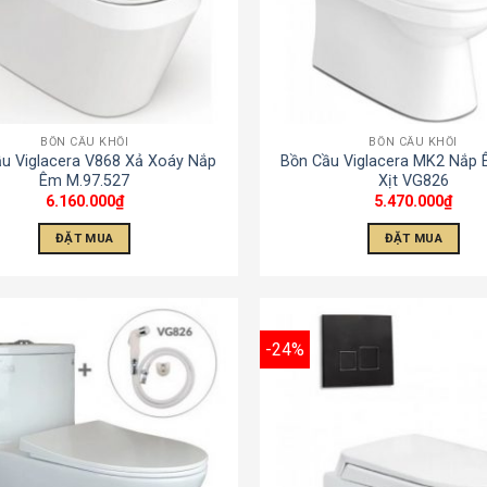
BỒN CẦU KHỐI
BỒN CẦU KHỐI
u Viglacera V868 Xả Xoáy Nắp
Bồn Cầu Viglacera MK2 Nắp 
Êm M.97.527
Xịt VG826
6.160.000
₫
5.470.000
₫
ĐẶT MUA
ĐẶT MUA
-24%