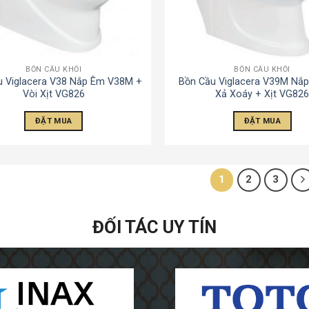
BỒN CẦU KHỐI
BỒN CẦU KHỐI
u Viglacera V38 Nắp Êm V38M +
Bồn Cầu Viglacera V39M Nắ
Vòi Xịt VG826
Xả Xoáy + Xịt VG82
ĐẶT MUA
ĐẶT MUA
1
2
3
ĐỐI TÁC UY TÍN