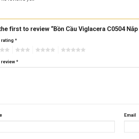
the first to review “Bồn Cầu Viglacera C0504 Nắ
 rating
*
3
4
5
 review
*
e
Email