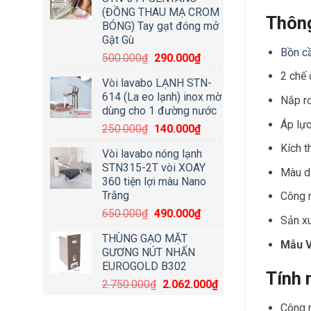
(ĐỒNG THAU MẠ CROM
Thông
BÓNG) Tay gạt đóng mở
Gật Gù
Bồn cầ
500.000
₫
290.000
₫
2 chế 
Vòi lavabo LẠNH STN-
614 (La eo lạnh) inox mờ
Nắp r
dùng cho 1 đường nước
Áp lự
250.000
₫
140.000
₫
Kích t
Vòi lavabo nóng lạnh
STN315-2T vòi XOAY
Màu d
360 tiện lợi màu Nano
Trắng
Công 
650.000
₫
490.000
₫
Sản xu
THÙNG GẠO MẶT
Mẫu V
GƯƠNG NÚT NHẤN
EUROGOLD B302
Tính 
2.750.000
₫
2.062.000
₫
Công n