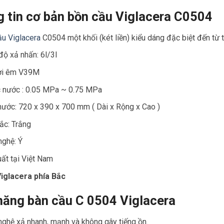
 tin cơ bản bồn cầu Viglacera C0504
u Viglacera
C0504 một khối (két liền) kiểu dáng đặc biệt đến từ t
độ xả nhấn: 6l/3l
ơi êm V39M
c nước : 0.05 MPa ~ 0.75 MPa
hước: 720 x 390 x 700 mm ( Dài x Rộng x Cao )
ắc: Trắng
nghệ: Ý
ất tại Việt Nam
iglacera phía Bắc
năng bàn cầu C 0504 Viglacera
ghệ xả nhanh, mạnh và không gây tiếng ồn.