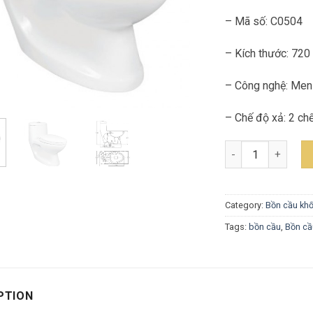
– Mã số: C0504
– Kích thước: 720
– Công nghệ: Men
– Chế độ xả: 2 chế 
Bồn Cầu Viglacera
Category:
Bồn cầu khố
Tags:
bồn cầu
,
Bồn cầ
PTION