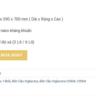
 x 390 x 700 mm ( Dài x Rộng x Cao )
 nano kháng khuẩn
độ xả (3 Lít / 6 Lít)
 C0504 Nắp Êm V39M 1 Khối quantity
MUA NGAY
i
u 1 khối
,
Bồn Cầu Viglacera
,
Bồn Cầu Viglacera C0504
,
C0504