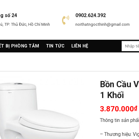
ng số 24
0902.624.392
, TP. Thủ Đức, Hồ Chí Minh
noithatngocthinh@gmail.com
Search
ẾT BỊ PHÒNG TẮM
TIN TỨC
LIÊN HỆ
for:
Bồn Cầu 
1 Khối
3.870.000
₫
Thông tin sản phẩ
– Thương hiệu: Vi