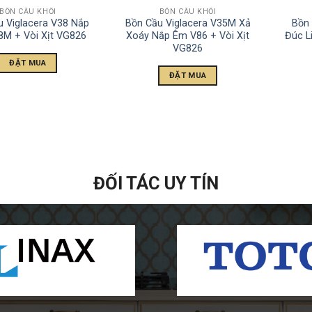
BỒN CẦU KHỐI
BỒN CẦU KHỐI
u Viglacera V38 Nắp
Bồn Cầu Viglacera V35M Xả
Bồn
M + Vòi Xịt VG826
Xoáy Nắp Êm V86 + Vòi Xịt
Đúc L
VG826
ĐẶT MUA
ĐẶT MUA
ĐỐI TÁC UY TÍN