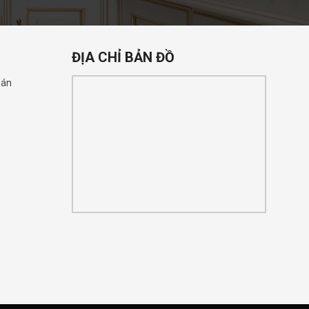
ĐỊA CHỈ BẢN ĐỒ
oán
n