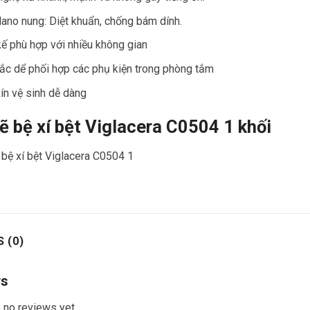
no nung: Diệt khuẩn, chống bám dính.
kế phù hợp với nhiều không gian
c dể phối hợp các phụ kiện trong phòng tắm
ín vệ sinh dễ dàng
ẽ bệ xí bệt Viglacera C0504 1 khối
 (0)
ws
 no reviews yet.