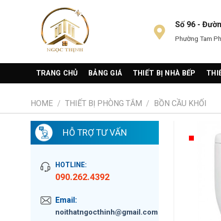
Skip
to
Số 96 - Đườ
content
Phường Tam Phú
TRANG CHỦ
BẢNG GIÁ
THIẾT BỊ NHÀ BẾP
THI
HOME
/
THIẾT BỊ PHÒNG TẮM
/
BỒN CẦU KHỐI
HỖ TRỢ TƯ VẤN
HOTLINE:
090.262.4392
Email:
noithatngocthinh@gmail.com