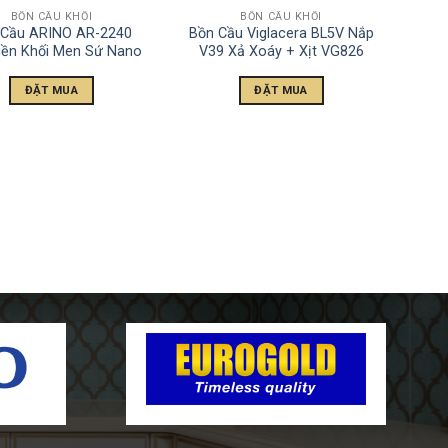
BỒN CẦU KHỐI
BỒN CẦU KHỐI
 Cầu ARINO AR-2240
Bồn Cầu Viglacera BL5V Nắp
iền Khối Men Sứ Nano
V39 Xả Xoáy + Xịt VG826
ĐẶT MUA
ĐẶT MUA