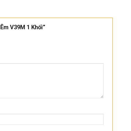
p Êm V39M 1 Khối”