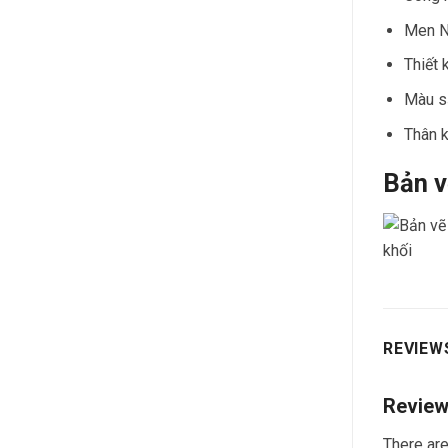
Men Na
Thiết 
Màu sắ
Thân k
Bản v
REVIEWS
Revie
There are