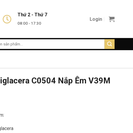
Thứ 2 - Thứ 7
Login
08:00 - 17:30
Viglacera C0504 Nắp Êm V39M
m:
glacera