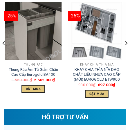
-25%
-25%
THÙNG RÁC
KHAY CHIA THÌA NĨA
Thùng Rác Âm Tủ Giảm Chấn
KHAY CHIA THÌA NĨA DAO
Cao Cấp Eurogold BA400
CHẤT LIỆU NHỰA CAO CẤP
(MỚI) EUROGOLD ETW900
3.550.000
₫
2.662.000
₫
930.000
₫
697.000
₫
ĐẶT MUA
ĐẶT MUA
HỖ TRỢ TƯ VẤN