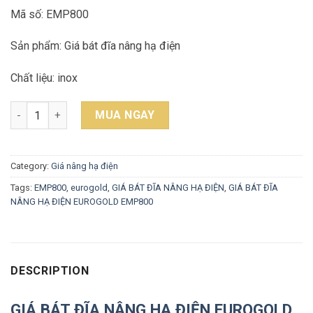
Mã số: EMP800
Sản phẩm: Giá bát đĩa nâng hạ điện
Chất liệu: inox
GIÁ BÁT ĐĨA NÂNG HẠ ĐIỆN EUROGOLD EMP800 quantity
MUA NGAY
Category:
Giá nâng hạ điện
Tags:
EMP800
,
eurogold
,
GIÁ BÁT ĐĨA NÂNG HẠ ĐIỆN
,
GIÁ BÁT ĐĨA
NÂNG HẠ ĐIỆN EUROGOLD EMP800
DESCRIPTION
GIÁ BÁT ĐĨA NÂNG HẠ ĐIỆN EUROGOLD