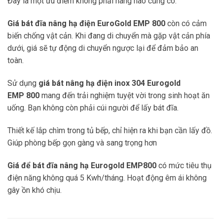
Đây là một ưu điểm không phải hãng nào cũng có.
Giá bát đĩa nâng hạ điện EuroGold EMP 800
còn có cảm
biến chống vật cản. Khi đang di chuyển mà gặp vật cản phía
dưới, giá sẽ tự động di chuyển ngược lại để đảm bảo an
toàn.
Sử dụng
giá bát nâng hạ điện inox 304 Eurogold
EMP
800
mang đến trải nghiệm tuyệt vời trong sinh hoạt ăn
uống. Bạn không còn phải cúi người để lấy bát đĩa.
Thiết kế lắp chìm trong tủ bếp, chỉ hiện ra khi bạn cần lấy đồ.
Giúp phòng bếp gọn gàng và sang trọng hơn
Giá để bát đĩa nâng hạ Eurogold EMP800
có mức tiêu thụ
điện năng không quá 5 Kwh/tháng. Hoạt động êm ái không
gây ồn khó chịu.