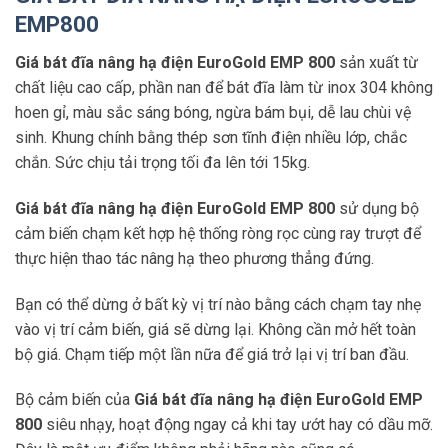
EMP800
Giá bát đĩa nâng hạ điện EuroGold EMP 800
sản xuất từ
chất liệu cao cấp, phần nan để bát đĩa làm từ inox 304 không
hoen gỉ, màu sắc sáng bóng, ngừa bám bụi, dễ lau chùi vệ
sinh. Khung chính bằng thép sơn tĩnh điện nhiều lớp, chắc
chắn. Sức chịu tải trọng tối đa lên tới 15kg.
Giá bát đĩa nâng hạ điện EuroGold EMP 800
sử dụng bộ
cảm biến chạm kết hợp hệ thống ròng rọc cùng ray trượt để
thực hiện thao tác nâng hạ theo phương thẳng đứng.
Bạn có thể dừng ở bất kỳ vị trí nào bằng cách chạm tay nhẹ
vào vị trí cảm biến, giá sẽ dừng lại. Không cần mở hết toàn
bộ giá. Chạm tiếp một lần nữa để giá trở lại vị trí ban đầu.
Bộ cảm biến của
Giá bát đĩa nâng hạ điện EuroGold EMP
800
siêu nhạy, hoạt động ngay cả khi tay ướt hay có dầu mỡ.