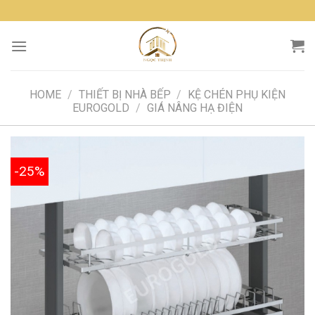
Skip
to
content
HOME
/
THIẾT BỊ NHÀ BẾP
/
KỆ CHÉN PHỤ KIỆN
EUROGOLD
/
GIÁ NÂNG HẠ ĐIỆN
-25%