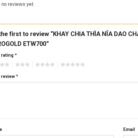
 no reviews yet.
the first to review “KHAY CHIA THÌA NĨA DAO 
ROGOLD ETW700”
 rating
*
3
4
5
 review
*
e
Email