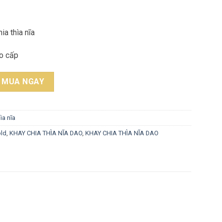
ia thìa nĩa
ao cấp
ĨA DAO CHẤT LIỆU NHỰA CAO CẤP (MỚI) EUROGOLD ETW700 quan
MUA NGAY
ìa nĩa
ld
,
KHAY CHIA THÌA NĨA DAO
,
KHAY CHIA THÌA NĨA DAO