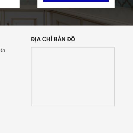
ĐỊA CHỈ BẢN ĐỒ
oán
n