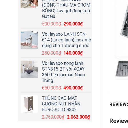
(ĐỒNG THAU MẠ CROM
BÓNG) Tay gạt đóng mở
Gật Gù
500.000
₫
290.000
₫
Vòi lavabo LẠNH STN-
614 (La eo lạnh) inox mờ
dùng cho 1 đường nước
250.000
₫
140.000
₫
Vòi lavabo nóng lạnh
STN315-2T vòi XOAY
360 tiện lợi màu Nano
Trắng
650.000
₫
490.000
₫
THÙNG GẠO MẶT
GƯƠNG NÚT NHẤN
REVIEWS
EUROGOLD B302
2.750.000
₫
2.062.000
₫
Revie