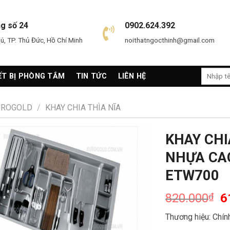
ng số 24
0902.624.392
, TP. Thủ Đức, Hồ Chí Minh
noithatngocthinh@gmail.com
Search
ẾT BỊ PHÒNG TẮM
TIN TỨC
LIÊN HỆ
for:
EUROGOLD
/
KHAY CHIA THÌA NĨA
KHAY CHI
NHỰA CAO
ETW700
820.000
₫
6
Thương hiệu: Ch