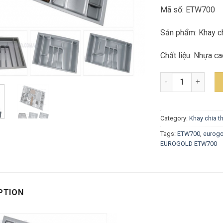
Mã số: ETW700
Sản phẩm: Khay ch
Chất liệu: Nhựa c
KHAY CHIA THÌA N
Category:
Khay chia th
Tags:
ETW700
,
eurogo
EUROGOLD ETW700
PTION