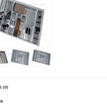
 (0)
ws