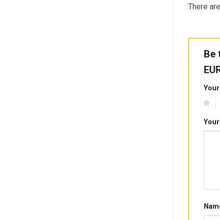
There are
Be 
EU
Your
1
2
Your
Nam