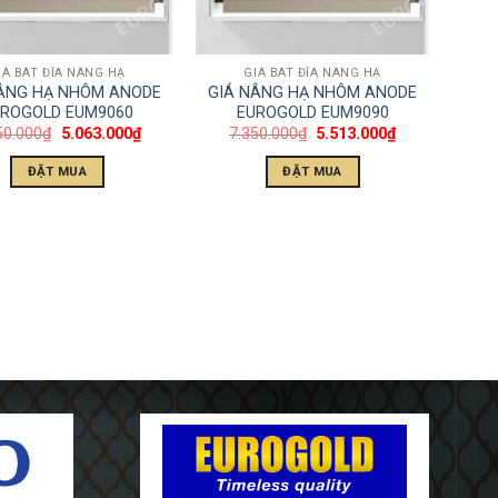
IÁ BÁT ĐĨA NÂNG HẠ
GIÁ BÁT ĐĨA NÂNG HẠ
NÂNG HẠ NHÔM ANODE
GIÁ NÂNG HẠ NHÔM ANODE
ROGOLD EUM9060
EUROGOLD EUM9090
50.000
₫
5.063.000
₫
7.350.000
₫
5.513.000
₫
ĐẶT MUA
ĐẶT MUA