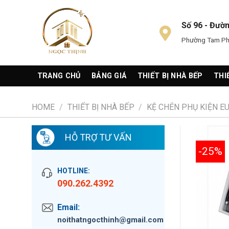
Skip
to
Số 96 - Đườ
content
Phường Tam Phú
TRANG CHỦ
BẢNG GIÁ
THIẾT BỊ NHÀ BẾP
THI
HOME
/
THIẾT BỊ NHÀ BẾP
/
KỆ CHÉN PHỤ KIỆN 
HỖ TRỢ TƯ VẤN
-25%
HOTLINE:
090.262.4392
Email:
noithatngocthinh@gmail.com