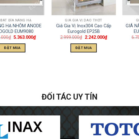
 BÁT ĐĨA NÂNG HẠ
GIÁ GIA VỊ DAO THỚT
G
NG HẠ NHÔM ANODE
Giá Gia Vị Inox304 Cao Cấp
GIÁ 
OGOLD EUM9080
Eurogold EP25B
EU
.000
₫
5.363.000
₫
2.999.000
₫
2.242.000
₫
6.7
ĐẶT MUA
ĐẶT MUA
ĐỐI TÁC UY TÍN