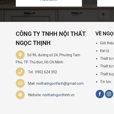
CÔNG TY TNHH NỘI THẤT
VỀ NGỌ
NGỌC THỊNH
Giới thiệ
Đại Lý
Số 96, đường số 24, Phường Tam
Thiết bị
Phú, TP. Thủ Đức, Hồ Chí Minh
Thiết bị 
Tel : 0902.624.392
Thiết bị
Tin tức
Mail:
noithatngocthinh@gmail.com
Website:
noithatngocthinh.vn