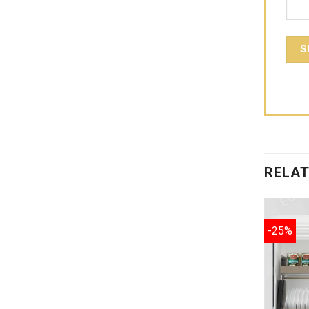
RELA
-25%
-25%