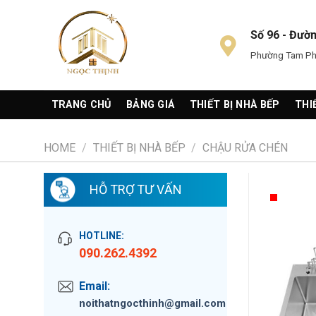
Skip
to
Số 96 - Đườ
content
Phường Tam Phú
TRANG CHỦ
BẢNG GIÁ
THIẾT BỊ NHÀ BẾP
THI
HOME
/
THIẾT BỊ NHÀ BẾP
/
CHẬU RỬA CHÉN
HỖ TRỢ TƯ VẤN
HOTLINE:
090.262.4392
Email:
noithatngocthinh@gmail.com