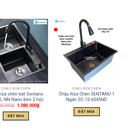
CHẬU RỬA CHÉN
CHẬU RỬA CHÉN
rửa chén bát Sentano
Chậu Rửa Chén SENTANO 1
L-NN Nano Đen 2 hộc
Ngăn SC-10 6045ND
00.000
₫
1.080.000
₫
ĐẶT MUA
ĐẶT MUA