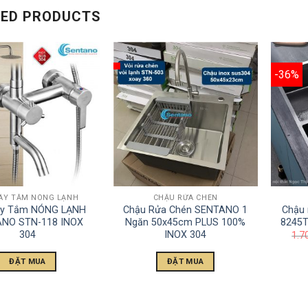
TED PRODUCTS
-36%
CÂY TẮM NÓNG LẠNH
CHẬU RỬA CHÉN
ây Tắm NÓNG LẠNH
Chậu Rửa Chén SENTANO 1
Chậu 
NO STN-118 INOX
Ngăn 50x45cm PLUS 100%
8245T
304
INOX 304
1.7
ĐẶT MUA
ĐẶT MUA