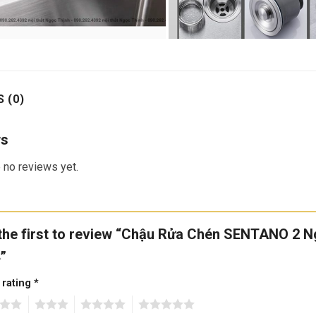
 (0)
ws
 no reviews yet.
the first to review “Chậu Rửa Chén SENTANO 2
”
 rating
*
3
4
5