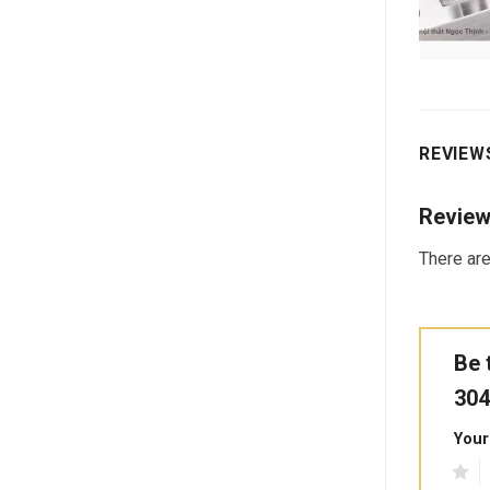
REVIEWS
Revie
There are
Be 
304
Your
1
2