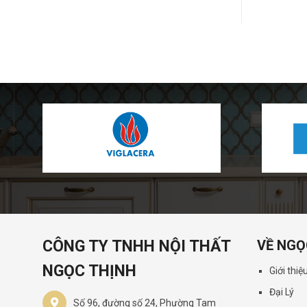
CÔNG TY TNHH NỘI THẤT
VỀ NGỌ
NGỌC THỊNH
Giới thiệ
Đại Lý
Số 96, đường số 24, Phường Tam