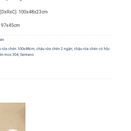
ì (DxRxC): 100x48x23cm
á: 97x45cm
hén
u rửa chén 100x48cm
,
chậu rửa chén 2 ngăn
,
chậu rửa chén có hộc
én inox 304
,
Sentano