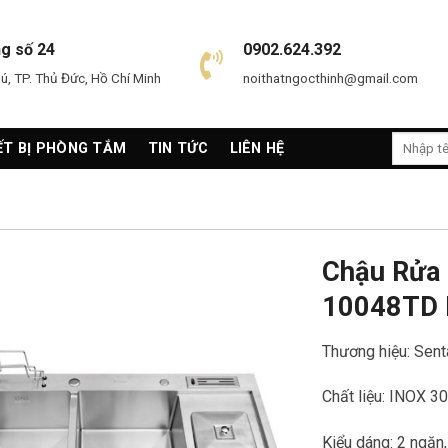
ng số 24
0902.624.392
, TP. Thủ Đức, Hồ Chí Minh
noithatngocthinh@gmail.com
Search
ẾT BỊ PHÒNG TẮM
TIN TỨC
LIÊN HỆ
for:
Chậu Rửa
10048TD 
Thương hiệu: Sen
Chất liệu: INOX 
Kiểu dáng: 2 ngăn