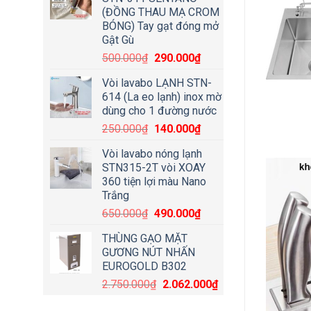
(ĐỒNG THAU MẠ CROM
BÓNG) Tay gạt đóng mở
Gật Gù
500.000
₫
290.000
₫
Vòi lavabo LẠNH STN-
614 (La eo lạnh) inox mờ
dùng cho 1 đường nước
250.000
₫
140.000
₫
Vòi lavabo nóng lạnh
STN315-2T vòi XOAY
360 tiện lợi màu Nano
Trắng
650.000
₫
490.000
₫
THÙNG GẠO MẶT
GƯƠNG NÚT NHẤN
EUROGOLD B302
2.750.000
₫
2.062.000
₫