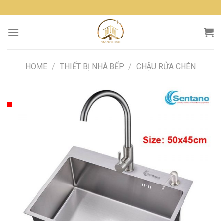
Skip
to
content
HOME
/
THIẾT BỊ NHÀ BẾP
/
CHẬU RỬA CHÉN