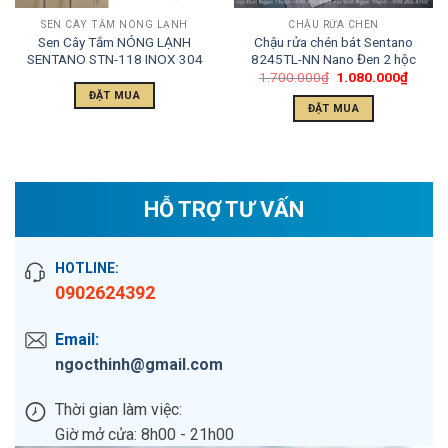
SEN CÂY TẮM NÓNG LẠNH
CHẬU RỬA CHÉN
Sen Cây Tắm NÓNG LẠNH
Chậu rửa chén bát Sentano
SENTANO STN-118 INOX 304
8245TL-NN Nano Đen 2 hộc
1.700.000
₫
1.080.000
₫
ĐẶT MUA
ĐẶT MUA
HỖ TRỢ TƯ VẤN
HOTLINE:
0902624392
Email:
ngocthinh@gmail.com
Thời gian làm việc:
Giờ mở cửa: 8h00 - 21h00