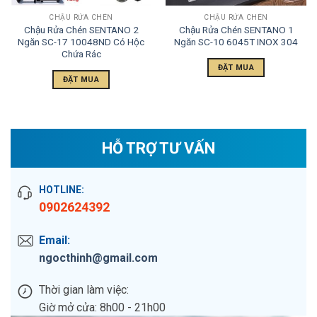
CHẬU RỬA CHÉN
CHẬU RỬA CHÉN
Chậu Rửa Chén SENTANO 2
Chậu Rửa Chén SENTANO 1
Ngăn SC-17 10048ND Có Hộc
Ngăn SC-10 6045T INOX 304
Chứa Rác
ĐẶT MUA
ĐẶT MUA
HỖ TRỢ TƯ VẤN
HOTLINE:
0902624392
Email:
ngocthinh@gmail.com
Thời gian làm việc:
Giờ mở cửa: 8h00 - 21h00