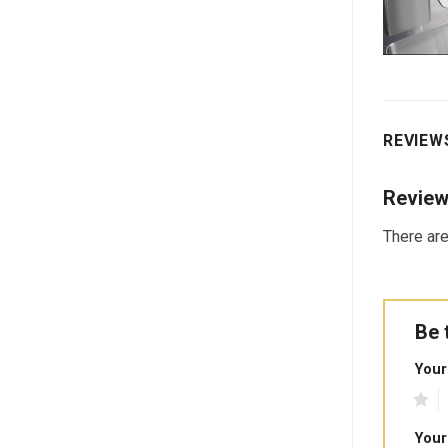
REVIEWS
Revie
There are
Be 
Your
1
2
Your