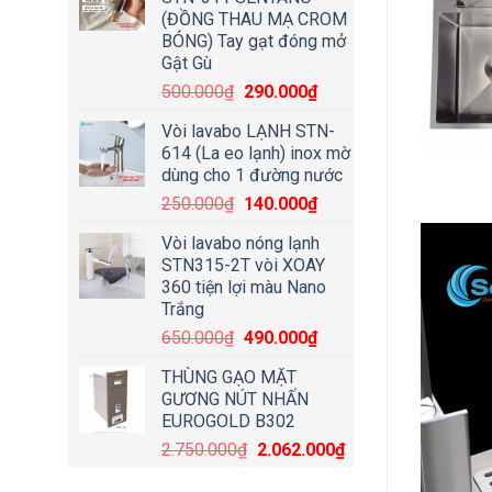
(ĐỒNG THAU MẠ CROM
BÓNG) Tay gạt đóng mở
Gật Gù
500.000
₫
290.000
₫
Vòi lavabo LẠNH STN-
614 (La eo lạnh) inox mờ
dùng cho 1 đường nước
250.000
₫
140.000
₫
Vòi lavabo nóng lạnh
STN315-2T vòi XOAY
360 tiện lợi màu Nano
Trắng
650.000
₫
490.000
₫
THÙNG GẠO MẶT
GƯƠNG NÚT NHẤN
EUROGOLD B302
2.750.000
₫
2.062.000
₫