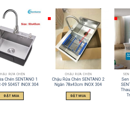
CHẬU RỬA CHÉN
CHẬU RỬA CHÉN
SEN
ửa Chén SENTANO 1
Chậu Rửa Chén SENTANO 2
Sen
-09 5045T INOX 304
Ngăn 78x43cm INOX 304
SEN
Thau
T
ĐẶT MUA
ĐẶT MUA