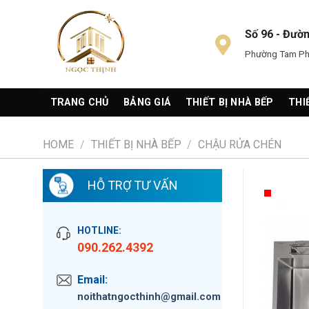
Skip
to
Số 96 - Đườ
content
Phường Tam Phú
TRANG CHỦ
BẢNG GIÁ
THIẾT BỊ NHÀ BẾP
THI
HOME
/
THIẾT BỊ NHÀ BẾP
/
CHẬU RỬA CHÉN
HỖ TRỢ TƯ VẤN
HOTLINE:
090.262.4392
Email:
noithatngocthinh@gmail.com