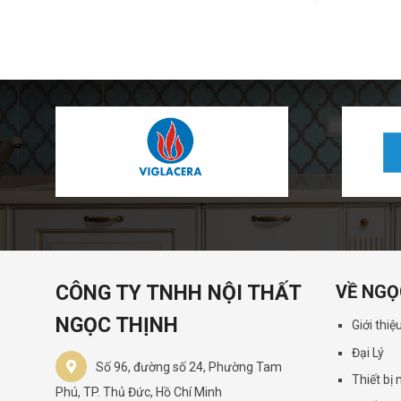
CÔNG TY TNHH NỘI THẤT
VỀ NGỌ
NGỌC THỊNH
Giới thiệ
Đại Lý
Số 96, đường số 24, Phường Tam
Thiết bị
Phú, TP. Thủ Đức, Hồ Chí Minh