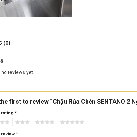
 (0)
ws
 no reviews yet.
the first to review “Chậu Rửa Chén SENTANO 2 
 rating
*
3
4
5
 review
*