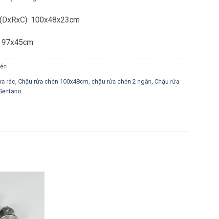
ì (DxRxC): 100x48x23cm
á: 97x45cm
hén
ứa rác
,
Chậu rửa chén 100x48cm
,
chậu rửa chén 2 ngăn
,
Chậu rửa
Sentano