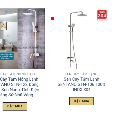
 CÂY TẮM NÓNG LẠNH
SEN CÂY TẮM LẠNH
 Cây Tắm Nóng Lạnh
Sen Cây Tắm Lạnh
TANO STN-122 Đồng
SENTANO STN-106 100%
 Sơn Nano Tĩnh Điện
INOX 304
rắng Sứ Nhũ Vàng
ĐẶT MUA
ĐẶT MUA