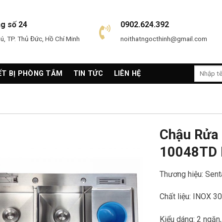
ng số 24
0902.624.392
, TP. Thủ Đức, Hồ Chí Minh
noithatngocthinh@gmail.com
Search
ẾT BỊ PHÒNG TẮM
TIN TỨC
LIÊN HỆ
for:
Chậu Rửa
10048TD 
Thương hiệu: Sen
Chất liệu: INOX 3
Kiểu dáng: 2 ngăn