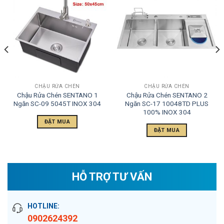
CHẬU RỬA CHÉN
CHẬU RỬA CHÉN
Chậu Rửa Chén SENTANO 1
Chậu Rửa Chén SENTANO 2
Ngăn SC-09 5045T INOX 304
Ngăn SC-17 10048TD PLUS
100% INOX 304
ĐẶT MUA
ĐẶT MUA
HỖ TRỢ TƯ VẤN
HOTLINE:
0902624392