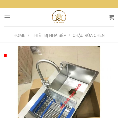
Skip
to
content
HOME
/
THIẾT BỊ NHÀ BẾP
/
CHẬU RỬA CHÉN