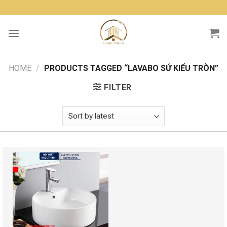
Skip
to
content
HOME
/
PRODUCTS TAGGED “LAVABO SỨ KIỂU TRÒN”
FILTER