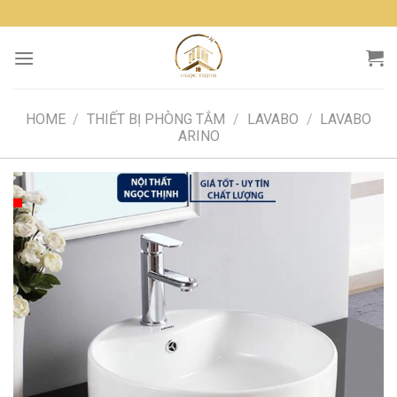
Skip
to
content
HOME
/
THIẾT BỊ PHÒNG TẮM
/
LAVABO
/
LAVABO
ARINO