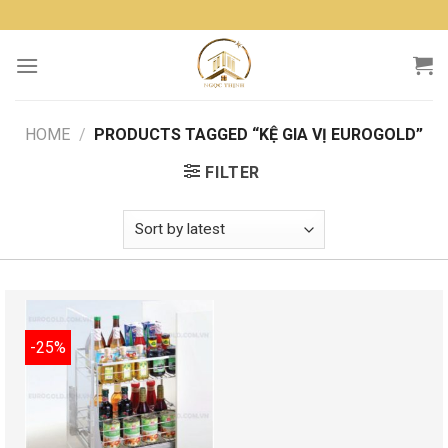
Skip
to
content
HOME
/
PRODUCTS TAGGED “KỆ GIA VỊ EUROGOLD”
FILTER
-25%