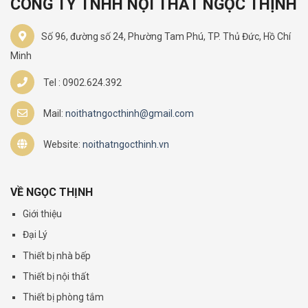
CÔNG TY TNHH NỘI THẤT NGỌC THỊNH
Số 96, đường số 24, Phường Tam Phú, TP. Thủ Đức, Hồ Chí
Minh
Tel : 0902.624.392
Mail:
noithatngocthinh@gmail.com
Website:
noithatngocthinh.vn
VỀ NGỌC THỊNH
Giới thiệu
Đại Lý
Thiết bị nhà bếp
Thiết bị nội thất
Thiết bị phòng tắm