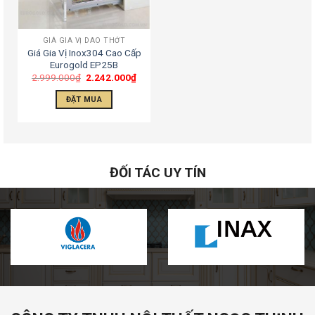
GIÁ GIA VỊ DAO THỚT
Giá Gia Vị Inox304 Cao Cấp
Eurogold EP25B
2.999.000
₫
2.242.000
₫
ĐẶT MUA
ĐỐI TÁC UY TÍN