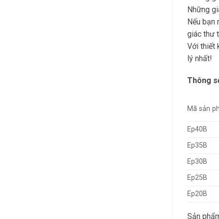
Những gia
Nếu bạn 
giác thư 
Với thiết
lý nhất!
Thông số
Mã sản p
Ep40B
Ep35B
Ep30B
Ep25B
Ep20B
Sản phẩm