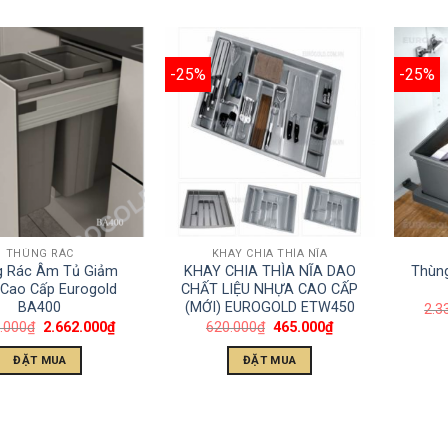
-25%
-25%
THÙNG RÁC
KHAY CHIA THÌA NĨA
g Rác Âm Tủ Giảm
KHAY CHIA THÌA NĨA DAO
Thùn
Cao Cấp Eurogold
CHẤT LIỆU NHỰA CAO CẤP
BA400
(MỚI) EUROGOLD ETW450
2.3
.000
₫
2.662.000
₫
620.000
₫
465.000
₫
ĐẶT MUA
ĐẶT MUA