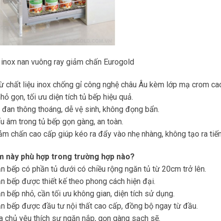
ị inox nan vuông ray giảm chấn Eurogold
ừ chất liệu inox chống gỉ công nghệ châu Âu kèm lớp mạ crom cao 
nhỏ gọn, tối ưu diện tích tủ bếp hiệu quả.
đan thông thoáng, dễ vệ sinh, không đọng bẩn.
u âm trong tủ bếp gọn gàng, an toàn.
ảm chấn cao cấp giúp kéo ra đẩy vào nhẹ nhàng, không tạo ra tiếng
 này phù hợp trong trường hợp nào?
 bếp có phần tủ dưới có chiều rộng ngăn tủ từ 20cm trở lên.
 bếp được thiết kế theo phong cách hiện đại.
 bếp nhỏ, cần tối ưu không gian, diện tích sử dụng.
n bếp được đầu tư nội thất cao cấp, đồng bộ ngay từ đầu.
 chủ yêu thích sự ngăn nắp, gọn gàng sạch sẽ.