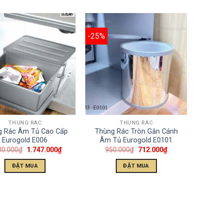
-25%
THÙNG RÁC
THÙNG RÁC
g Rác Âm Tủ Cao Cấp
Thùng Rác Tròn Gắn Cánh
Eurogold E006
Âm Tủ Eurogold E0101
30.000
₫
1.747.000
₫
950.000
₫
712.000
₫
ĐẶT MUA
ĐẶT MUA