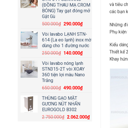
và tiêu c
(ĐỒNG THAU MẠ CROM
BÓNG) Tay gạt đóng mở
các bạn k
Gật Gù
500.000
₫
290.000
₫
Những điể
Phụ kiện 
Vòi lavabo LẠNH STN-
614 (La eo lạnh) inox mờ
Kiểu dáng
dùng cho 1 đường nước
Thiết kế 
250.000
₫
140.000
₫
Khay hứn
Vòi lavabo nóng lạnh
STN315-2T vòi XOAY
360 tiện lợi màu Nano
Trắng
650.000
₫
490.000
₫
THÙNG GẠO MẶT
GƯƠNG NÚT NHẤN
EUROGOLD B302
2.750.000
₫
2.062.000
₫