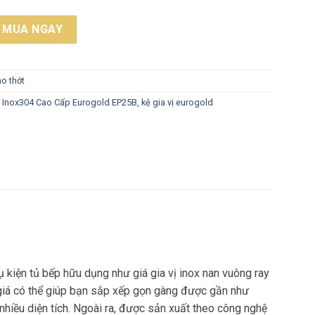
4 Cao Cấp Eurogold EP25B quantity
MUA NGAY
ao thớt
ị Inox304 Cao Cấp Eurogold EP25B
,
kệ gia vị eurogold
 kiện tủ bếp hữu dụng như giá gia vị inox nan vuông ray
c giá có thể giúp bạn sắp xếp gọn gàng được gần như
 nhiều diện tích. Ngoài ra, được sản xuất theo công nghệ