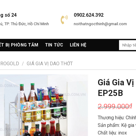
ng số 24
0902.624.392
, TP. Thủ Đức, Hồ Chí Minh
noithatngocthinh@gmail.com
Search
ẾT BỊ PHÒNG TẮM
TIN TỨC
LIÊN HỆ
for:
EUROGOLD
/
GIÁ GIA VỊ DAO THỚT
Giá Gia V
EP25B
2.999.000
₫
Thương hiệu: Ch
Sản phẩm: Kệ gia 
Chất liệu: inox