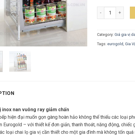
Giá Gia Vị Inox30
Category:
Giá gia vị d
Tags:
eurogold
,
Gia V
PTION
vị inox nan vuông ray giảm chấn
ếp hiện đại muốn gọn gàng hoàn hảo không thể thiếu các loại phụ
 Eurogold – với thiết kế đơn giản, thanh thoát, năng động, chiế
ác loại chai lọ gia vị cần thiết cho một gia đình mà không tốn quá