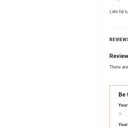
Liên hệ 
REVIEWS
Revie
There are
Be 
Your
1
2
Your