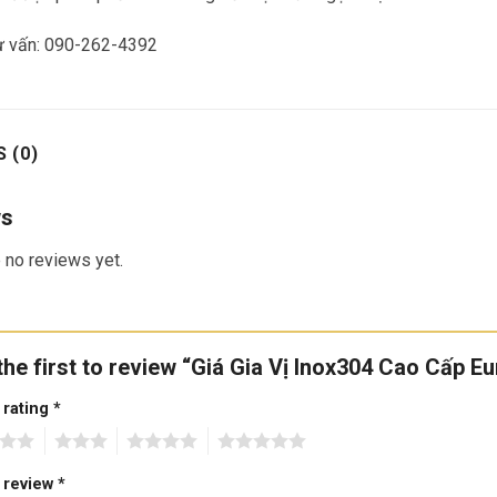
tư vấn: 090-262-4392
 (0)
ws
 no reviews yet.
the first to review “Giá Gia Vị Inox304 Cao Cấp 
 rating
*
3
4
5
 review
*