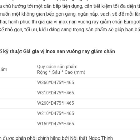
 chủ hướng tới một căn bếp tiện dụng, cần tiết kiệm tối đa diện t
muốn một không gian bếp gọn gàng, ngăn nắp, sạch sẽ để mỗi lầ
thái, hạnh phúc thì giá gia vị inox nan vuông ray giảm chấn Eurog
 kế nhỏ gọn, tối ưu, kiểu dáng sang trọng sản phẩm sẽ giúp bạn b
 kỹ thuật Giá gia vị inox nan vuông ray giảm chấn
Quy cách sản phẩm
hẩm
Rộng * Sâu * Cao (mm)
W360*D475*H465
W310*D475*H465
W260*D475*H465
W210*D475*H465
W160*D475*H465
 được phân phối chính hãng bởi Nội thất Ngọc Thịnh