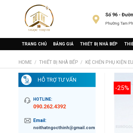
Skip
to
Số 96 - Đườ
content
Phường Tam Phú
TRANG CHỦ
BẢNG GIÁ
THIẾT BỊ NHÀ BẾP
THI
HOME
/
THIẾT BỊ NHÀ BẾP
/
KỆ CHÉN PHỤ KIỆN 
HỖ TRỢ TƯ VẤN
-25%
HOTLINE:
090.262.4392
Email:
noithatngocthinh@gmail.com