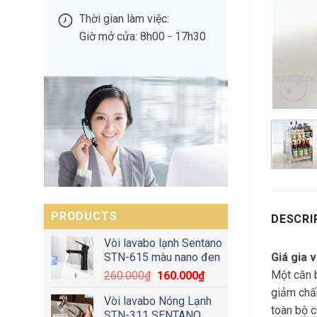
Thời gian làm việc:
Giờ mở cửa: 8h00 - 17h30
PRODUCTS
DESCRI
Vòi lavabo lạnh Sentano
Giá gia 
STN-615 màu nano đen
Một căn b
260.000
₫
160.000
₫
giảm chấn
Vòi lavabo Nóng Lạnh
toàn bộ c
STN-311 SENTANO