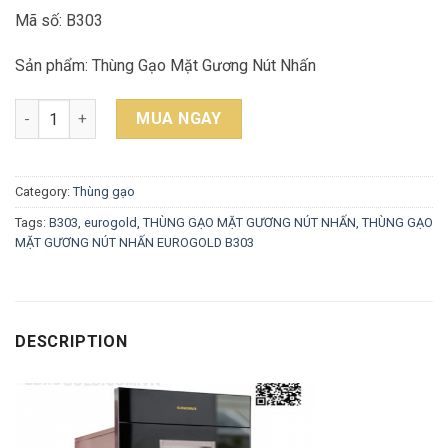
Mã số: B303
Sản phẩm: Thùng Gạo Mặt Gương Nút Nhấn
THÙNG GẠO MẶT GƯƠNG NÚT NHẤN EUROGOLD B303 quantity
MUA NGAY
Category:
Thùng gạo
Tags:
B303
,
eurogold
,
THÙNG GẠO MẶT GƯƠNG NÚT NHẤN
,
THÙNG GẠO
MẶT GƯƠNG NÚT NHẤN EUROGOLD B303
DESCRIPTION