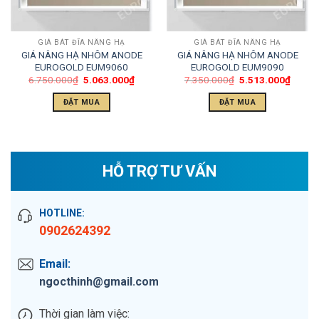
GIÁ BÁT ĐĨA NÂNG HẠ
GIÁ BÁT ĐĨA NÂNG HẠ
GIÁ NÂNG HẠ NHÔM ANODE
GIÁ NÂNG HẠ NHÔM ANODE
EUROGOLD EUM9060
EUROGOLD EUM9090
6.750.000
₫
5.063.000
₫
7.350.000
₫
5.513.000
₫
ĐẶT MUA
ĐẶT MUA
HỖ TRỢ TƯ VẤN
HOTLINE:
0902624392
Email:
ngocthinh@gmail.com
Thời gian làm việc: