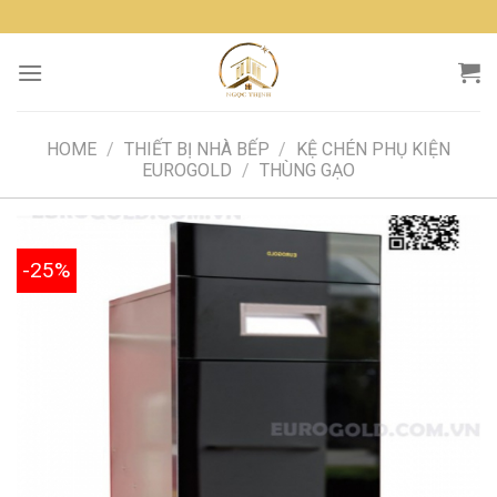
Skip
to
content
HOME
/
THIẾT BỊ NHÀ BẾP
/
KỆ CHÉN PHỤ KIỆN
EUROGOLD
/
THÙNG GẠO
-25%