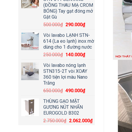
(ĐỒNG THAU MẠ CROM
BÓNG) Tay gạt đóng mở
Gật Gù
500.000
₫
290.000
₫
Vòi lavabo LẠNH STN-
614 (La eo lạnh) inox mờ
dùng cho 1 đường nước
250.000
₫
140.000
₫
Vòi lavabo nóng lạnh
STN315-2T vòi XOAY
360 tiện lợi màu Nano
Trắng
650.000
₫
490.000
₫
THÙNG GẠO MẶT
GƯƠNG NÚT NHẤN
EUROGOLD B302
2.750.000
₫
2.062.000
₫