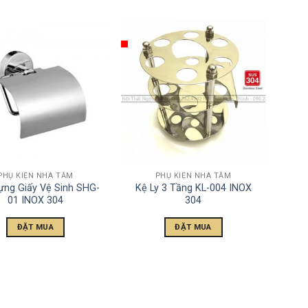
PHỤ KIỆN NHÀ TẮM
PHỤ KIỆN NHÀ TẮM
ựng Giấy Vệ Sinh SHG-
Kệ Ly 3 Tầng KL-004 INOX
01 INOX 304
304
ĐẶT MUA
ĐẶT MUA