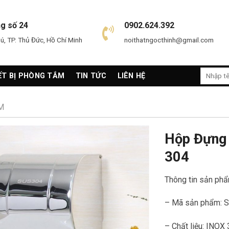
ng số 24
0902.624.392
, TP. Thủ Đức, Hồ Chí Minh
noithatngocthinh@gmail.com
Search
ẾT BỊ PHÒNG TẮM
TIN TỨC
LIÊN HỆ
for:
M
Hộp Đựng 
304
Thông tin sản phẩ
– Mã sản phẩm: 
– Chất liệu: INOX