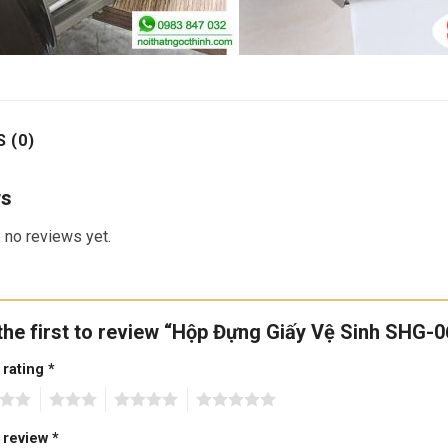
 (0)
ws
 no reviews yet.
the first to review “Hộp Đựng Giấy Vệ Sinh SHG-
 rating
*
3
4
5
 review
*