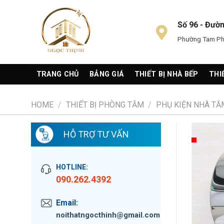
Skip
to
Số 96 - Đườ
content
Phường Tam Phú
TRANG CHỦ
BẢNG GIÁ
THIẾT BỊ NHÀ BẾP
THI
HOME
/
THIẾT BỊ PHÒNG TẮM
/
PHỤ KIỆN NHÀ TẮ
HỖ TRỢ TƯ VẤN
HOTLINE:
090.262.4392
Email:
noithatngocthinh@gmail.com