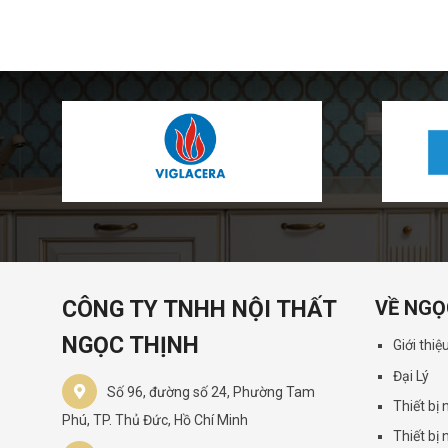
CÔNG TY TNHH NỘI THẤT
VỀ NGỌ
NGỌC THỊNH
Giới thiệ
Đại Lý
Số 96, đường số 24, Phường Tam
Thiết bị
Phú, TP. Thủ Đức, Hồ Chí Minh
Thiết bị 