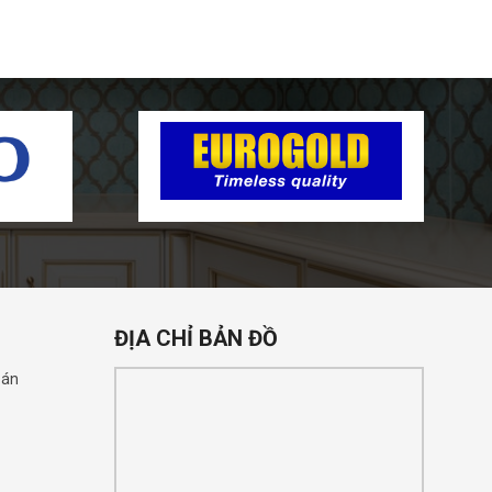
ĐỊA CHỈ BẢN ĐỒ
oán
n