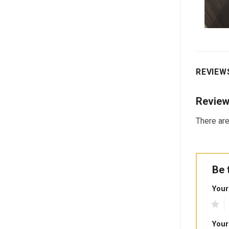
REVIEWS
Revie
There are
Be 
Your
1
2
Your