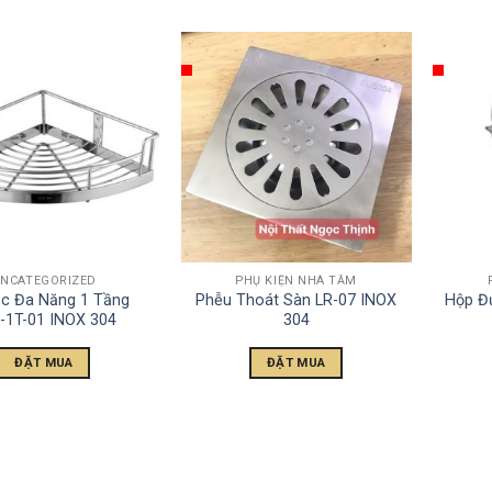
NCATEGORIZED
PHỤ KIỆN NHÀ TẮM
c Đa Năng 1 Tầng
Phễu Thoát Sàn LR-07 INOX
Hộp Đ
-1T-01 INOX 304
304
ĐẶT MUA
ĐẶT MUA