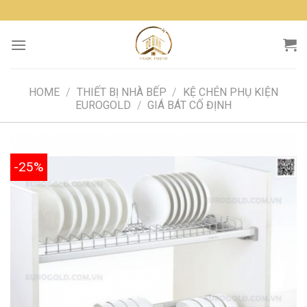
Skip
to
content
HOME
/
THIẾT BỊ NHÀ BẾP
/
KỆ CHÉN PHỤ KIỆN
EUROGOLD
/
GIÁ BÁT CỐ ĐỊNH
-25%