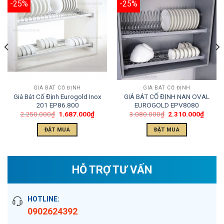
-25%
-25%
GIÁ BÁT CỐ ĐỊNH
GIÁ BÁT CỐ ĐỊNH
Giá Bát Cố Định Eurogold Inox
GIÁ BÁT CỐ ĐỊNH NAN OVAL
201 EP86.800
EUROGOLD EPV8080
2.250.000
₫
1.687.000
₫
3.080.000
₫
2.310.000
₫
ĐẶT MUA
ĐẶT MUA
HỖ TRỢ TƯ VẤN
HOTLINE:
0902624392