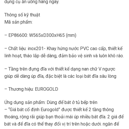
dụng cụ ăn uống hàng ngày.
Thông số kỹ thuật
Mã sản phẩm:
– EP86600: W565xD300xH65 (mm)
– Chất liệu: inox201- Khay hứng nước PVC cao cấp, thiết kế
linh hoạt, tháo lắp dễ dàng, đảm bảo vệ sinh và luôn khô ráo.
– Tầng trên đựng đĩa với thiết kế dạng nan chữ V ngược
giúp dễ dàng úp đĩa, đặc biệt là các loại bát đĩa sâu lòng
– Thương hiệu: EUROGOLD
Ứng dụng sản phẩm: Dùng để bát ở tủ bếp trên
– “Giá bát cố định Eurogold” được thiết kế 2 tầng thông
thoáng, rộng rãi giúp bạn thoải mái úp nhiều bát đĩa. 2 giá để
bát và để đĩa có thể thay đổi vị trí trên hoặc dưới. ngăn để