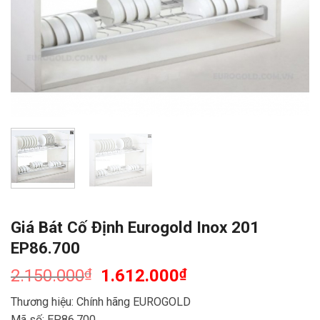
Giá Bát Cố Định Eurogold Inox 201
EP86.700
2.150.000
₫
1.612.000
₫
Thương hiệu: Chính hãng EUROGOLD
Mã số: EP86.700