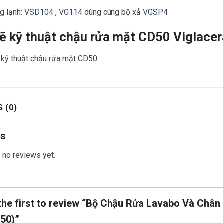
g lạnh:
VSD104
,
VG114
dùng cùng bộ xả
VGSP4
ẽ kỹ thuật chậu rửa mặt
CD50 Viglacer
 (0)
ws
 no reviews yet.
the first to review “Bộ Chậu Rửa Lavabo Và Châ
50)”