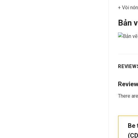
+ Vòi nón
Bản v
REVIEWS
Revie
There are
Be 
(CD