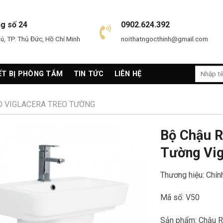
ng số 24
0902.624.392
, TP. Thủ Đức, Hồ Chí Minh
noithatngocthinh@gmail.com
Search
ẾT BỊ PHÒNG TẮM
TIN TỨC
LIÊN HỆ
for:
O VIGLACERA TREO TƯỜNG
Bộ Chậu R
Tường Vig
Thương hiệu: Chín
Mã số: V50
Sản phẩm: Chậu R