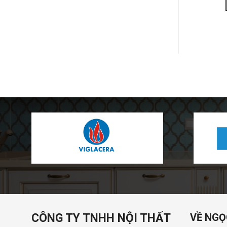
ĐẶT MUA
ĐẶT MUA
CÔNG TY TNHH NỘI THẤT
VỀ NGỌ