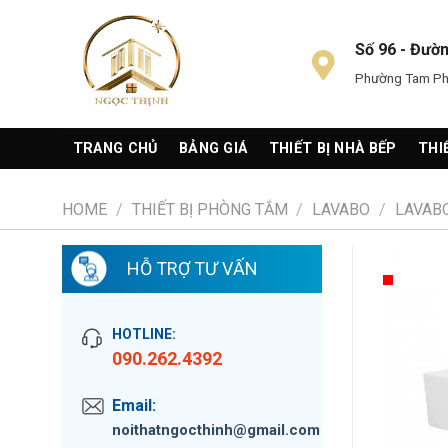
Skip
to
Số 96 - Đườ
content
Phường Tam Phú
TRANG CHỦ
BẢNG GIÁ
THIẾT BỊ NHÀ BẾP
THI
HOME
/
THIẾT BỊ PHÒNG TẮM
/
LAVABO
/
LAVAB
HỖ TRỢ TƯ VẤN
HOTLINE:
090.262.4392
Email:
noithatngocthinh@gmail.com