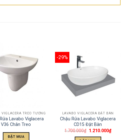
-29%
 VIGLACERA TREO TƯỜNG
LAVABO VIGLACERA ĐẶT BÀN
Rửa Lavabo Viglacera
Chậu Rửa Lavabo Viglacera
V36 Chân Treo
CD15 Đặt Bàn
1.700.000
₫
1.210.000
₫
ĐẶT MUA