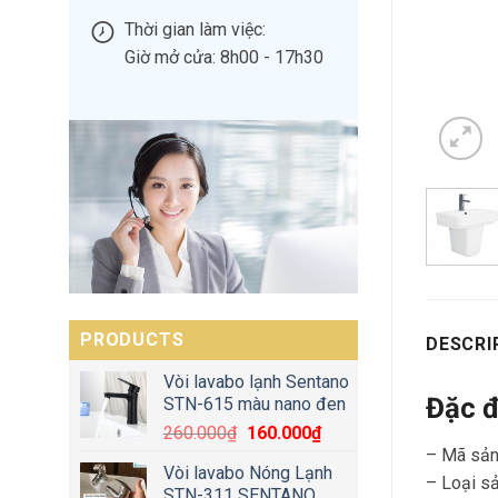
Thời gian làm việc:
Giờ mở cửa: 8h00 - 17h30
PRODUCTS
DESCRI
Vòi lavabo lạnh Sentano
Đặc đ
STN-615 màu nano đen
260.000
₫
160.000
₫
– Mã sản
Vòi lavabo Nóng Lạnh
– Loại s
STN-311 SENTANO