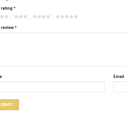
 rating
*
3
4
5
 review
*
e
Email