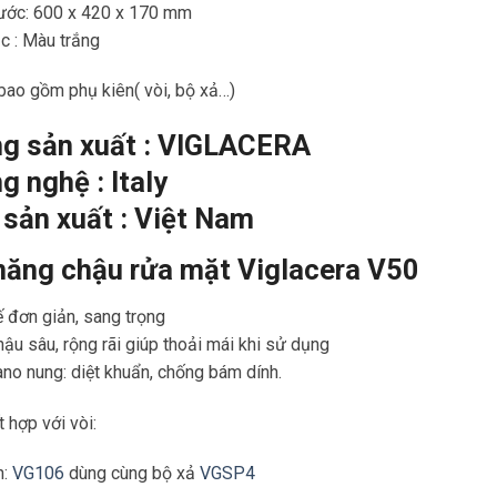
hước: 600 x 420 x 170 mm
c : Màu trắng
bao gồm phụ kiên( vòi, bộ xả…)
g sản xuất : VIGLACERA
g nghệ : Italy
 sản xuất : Việt Nam
năng chậu rửa mặt Viglacera
V50
ế đơn giản, sang trọng
ậu sâu, rộng rãi giúp thoải mái khi sử dụng
no nung: diệt khuẩn, chống bám dính.
t hợp với vòi:
h:
VG106
dùng cùng bộ xả
VGSP4