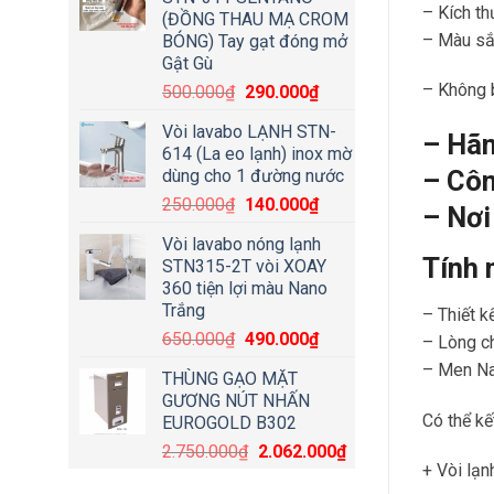
– Kích t
(ĐỒNG THAU MẠ CROM
– Màu sắ
BÓNG) Tay gạt đóng mở
Gật Gù
– Không 
500.000
₫
290.000
₫
Vòi lavabo LẠNH STN-
– Hãn
614 (La eo lạnh) inox mờ
– Côn
dùng cho 1 đường nước
250.000
₫
140.000
₫
– Nơi
Vòi lavabo nóng lạnh
Tính 
STN315-2T vòi XOAY
360 tiện lợi màu Nano
Trắng
– Thiết k
650.000
₫
490.000
₫
– Lòng ch
– Men Na
THÙNG GẠO MẶT
GƯƠNG NÚT NHẤN
Có thể kế
EUROGOLD B302
2.750.000
₫
2.062.000
₫
+ Vòi lạn