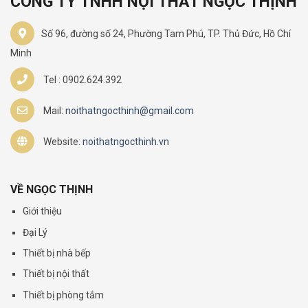
CÔNG TY TNHH NỘI THẤT NGỌC THỊNH
Số 96, đường số 24, Phường Tam Phú, TP. Thủ Đức, Hồ Chí
Minh
Tel : 0902.624.392
Mail:
noithatngocthinh@gmail.com
Website:
noithatngocthinh.vn
VỀ NGỌC THỊNH
Giới thiệu
Đại Lý
Thiết bị nhà bếp
Thiết bị nội thất
Thiết bị phòng tắm