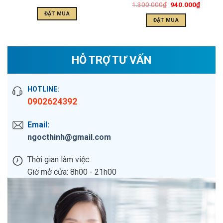
1.300.000
₫
940.000
₫
ĐẶT MUA
ĐẶT MUA
HỖ TRỢ TƯ VẤN
HOTLINE:
0902624392
Email:
ngocthinh@gmail.com
Thời gian làm việc:
Giờ mở cửa: 8h00 - 21h00