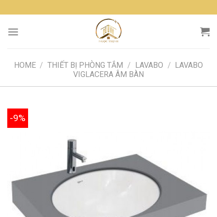
Skip
to
content
HOME
/
THIẾT BỊ PHÒNG TẮM
/
LAVABO
/
LAVABO
VIGLACERA ÂM BÀN
-9%