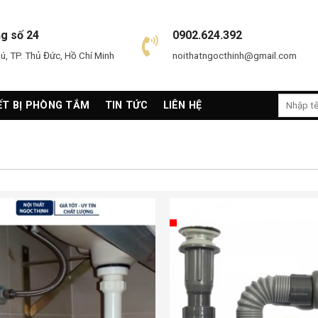
ng số 24
0902.624.392
, TP. Thủ Đức, Hồ Chí Minh
noithatngocthinh@gmail.com
Search
ẾT BỊ PHÒNG TẮM
TIN TỨC
LIÊN HỆ
for: