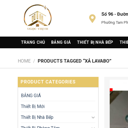
Skip
to
Số 96 - Đườ
content
Phường Tam Phú
TRANG CHỦ
BẢNG GIÁ
THIẾT BỊ NHÀ BẾP
THI
HOME
/
PRODUCTS TAGGED “XẢ LAVABO”
PRODUCT CATEGORIES
BẢNG GIÁ
Thiết Bị Mới
Thiết Bị Nhà Bếp