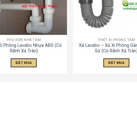
PHỤ KIỆN NHÀ TẮM
THIẾT BỊ PHÒNG TẮM
Xi Phông Lavabo Nhựa ABS (Có
Xả Lavabo – Xả Xi Phông Gắ
Rãnh Xả Tràn)
Sứ (Có Rãnh Xả Tràn
ĐẶT MUA
ĐẶT MUA