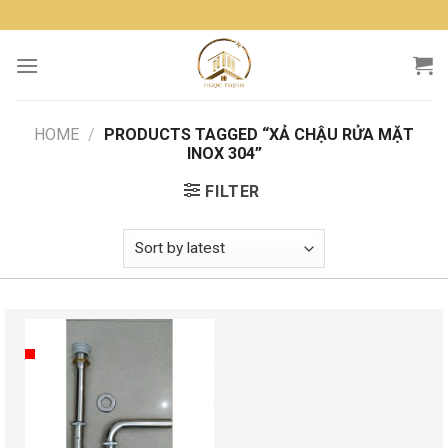
Skip
to
content
HOME
/
PRODUCTS TAGGED “XẢ CHẬU RỬA MẶT
INOX 304”
FILTER