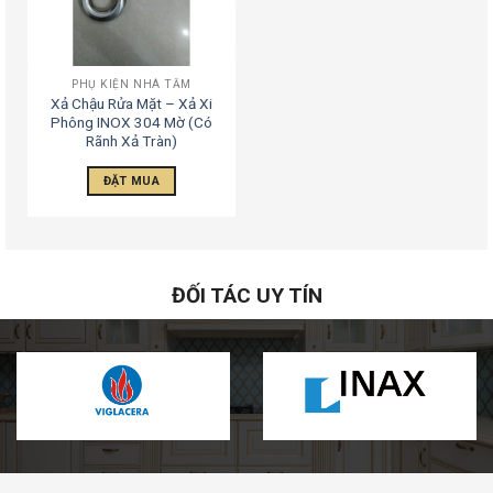
PHỤ KIỆN NHÀ TẮM
Xả Chậu Rửa Mặt – Xả Xi
Phông INOX 304 Mờ (Có
Rãnh Xả Tràn)
ĐẶT MUA
ĐỐI TÁC UY TÍN