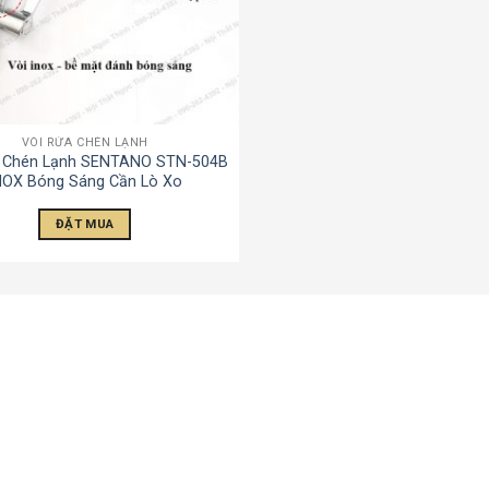
VÒI RỬA CHÉN LẠNH
a Chén Lạnh SENTANO STN-504B
NOX Bóng Sáng Cần Lò Xo
ĐẶT MUA