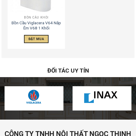
BỒN CẦU KHỐI
Bồn Cầu Viglacera V64 Nắp
Êm V68 1 Khối
ĐẶT MUA
ĐỐI TÁC UY TÍN
CÔNG TY TNHH NỘI THẤT NGỌC THỊNH