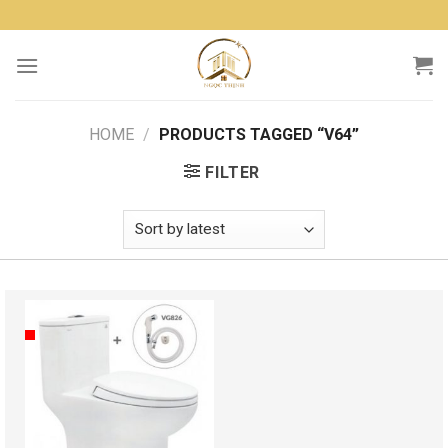
Skip
to
content
HOME
/
PRODUCTS TAGGED “V64”
FILTER