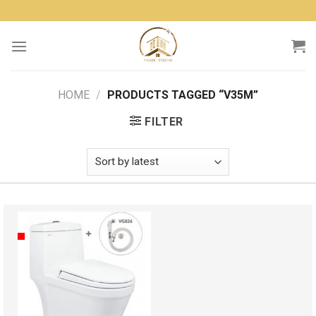
Skip
to
content
HOME
/
PRODUCTS TAGGED “V35M”
FILTER