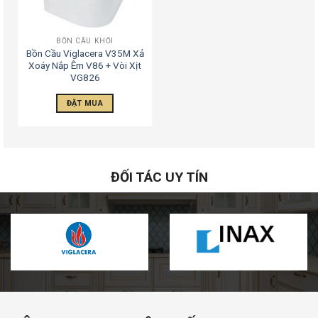
BỒN CẦU KHỐI
Bồn Cầu Viglacera V35M Xả
Xoáy Nắp Êm V86 + Vòi Xịt
VG826
ĐẶT MUA
ĐỐI TÁC UY TÍN