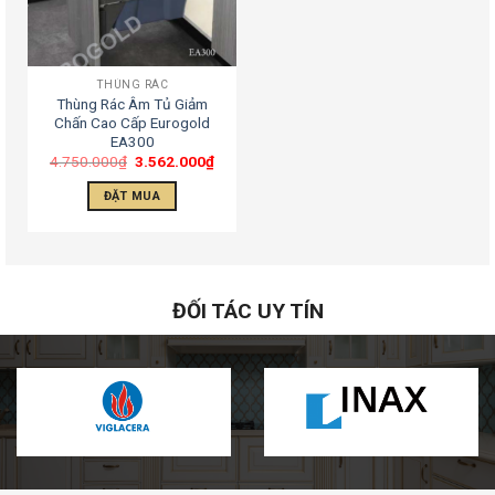
THÙNG RÁC
Thùng Rác Âm Tủ Giảm
Chấn Cao Cấp Eurogold
EA300
4.750.000
₫
3.562.000
₫
ĐẶT MUA
ĐỐI TÁC UY TÍN