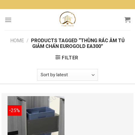
Skip
to
content
HOME
/
PRODUCTS TAGGED “THÙNG RÁC ÂM TỦ
GIẢM CHẤN EUROGOLD EA300”
FILTER
-25%