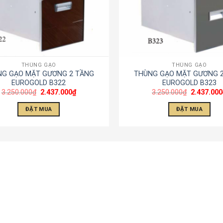
THÙNG GẠO
THÙNG GẠO
NG GẠO MẶT GƯƠNG 2 TẦNG
THÙNG GẠO MẶT GƯƠNG 
EUROGOLD B322
EUROGOLD B323
3.250.000
₫
2.437.000
₫
3.250.000
₫
2.437.000
ĐẶT MUA
ĐẶT MUA