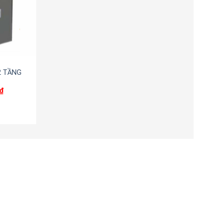
2 TẦNG
₫