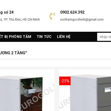
ng số 24
0902.624.392
, TP. Thủ Đức, Hồ Chí Minh
noithatngocthinh@gmail.com
Search
ẾT BỊ PHÒNG TẮM
TIN TỨC
LIÊN HỆ
for:
ƯƠNG 2 TẦNG”
-25%