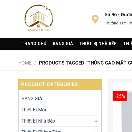
Skip
to
Số 96 - Đườ
content
Phường Tam Phú
TRANG CHỦ
BẢNG GIÁ
THIẾT BỊ NHÀ BẾP
THI
HOME
/
PRODUCTS TAGGED “THÙNG GẠO MẶT G
PRODUCT CATEGORIES
-25%
BẢNG GIÁ
Thiết Bị Mới
Thiết Bị Nhà Bếp