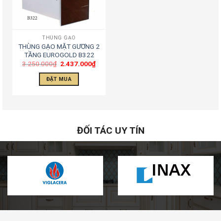
THÙNG GẠO
THÙNG GẠO MẶT GƯƠNG 2
TẦNG EUROGOLD B322
3.250.000
₫
2.437.000
₫
ĐẶT MUA
ĐỐI TÁC UY TÍN