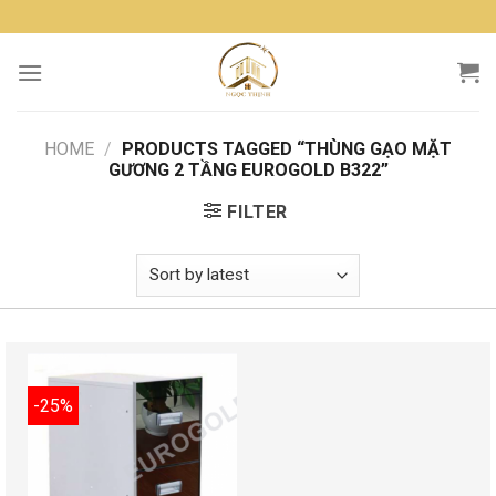
Skip
to
content
HOME
/
PRODUCTS TAGGED “THÙNG GẠO MẶT
GƯƠNG 2 TẦNG EUROGOLD B322”
FILTER
-25%