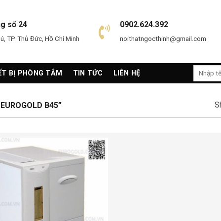
ng số 24
0902.624.392
, TP. Thủ Đức, Hồ Chí Minh
noithatngocthinh@gmail.com
Search
ẾT BỊ PHÒNG TẮM
TIN TỨC
LIÊN HỆ
for:
S
EUROGOLD B45”