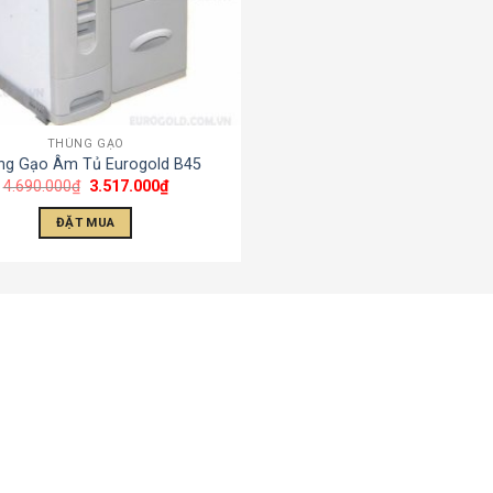
THÙNG GẠO
ng Gạo Âm Tủ Eurogold B45
4.690.000
₫
3.517.000
₫
ĐẶT MUA