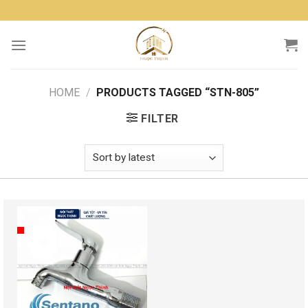
Skip
to
content
HOME
/
PRODUCTS TAGGED “STN-805”
FILTER