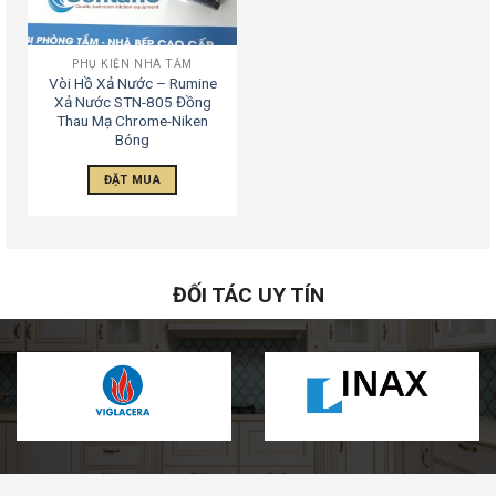
PHỤ KIỆN NHÀ TẮM
Vòi Hồ Xả Nước – Rumine
Xả Nước STN-805 Đồng
Thau Mạ Chrome-Niken
Bóng
ĐẶT MUA
ĐỐI TÁC UY TÍN