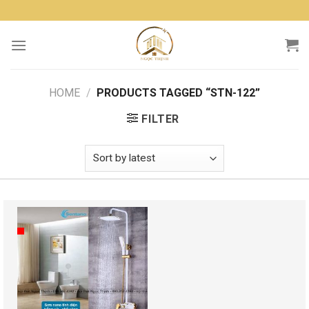
Skip
to
content
HOME
/
PRODUCTS TAGGED “STN-122”
FILTER