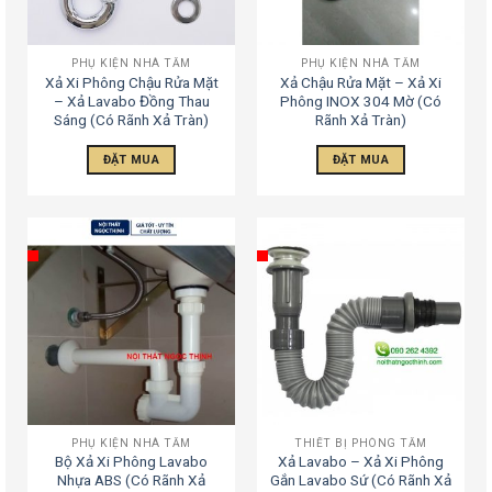
PHỤ KIỆN NHÀ TẮM
PHỤ KIỆN NHÀ TẮM
Xả Xi Phông Chậu Rửa Mặt
Xả Chậu Rửa Mặt – Xả Xi
– Xả Lavabo Đồng Thau
Phông INOX 304 Mờ (Có
Sáng (Có Rãnh Xả Tràn)
Rãnh Xả Tràn)
ĐẶT MUA
ĐẶT MUA
PHỤ KIỆN NHÀ TẮM
THIẾT BỊ PHÒNG TẮM
Bộ Xả Xi Phông Lavabo
Xả Lavabo – Xả Xi Phông
Nhựa ABS (Có Rãnh Xả
Gắn Lavabo Sứ (Có Rãnh Xả