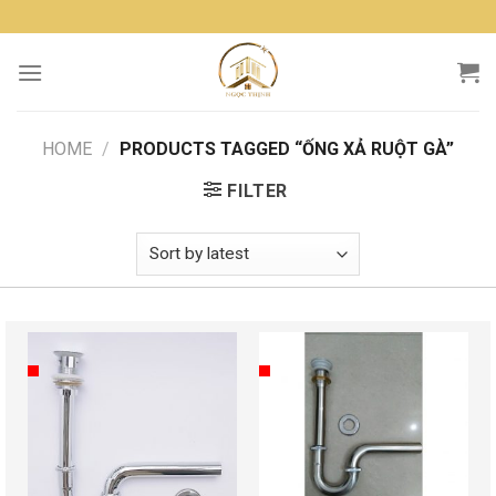
Skip
to
content
HOME
/
PRODUCTS TAGGED “ỐNG XẢ RUỘT GÀ”
FILTER