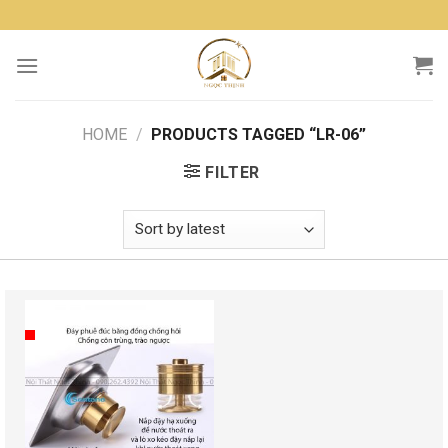
Skip
to
content
HOME
/
PRODUCTS TAGGED “LR-06”
FILTER