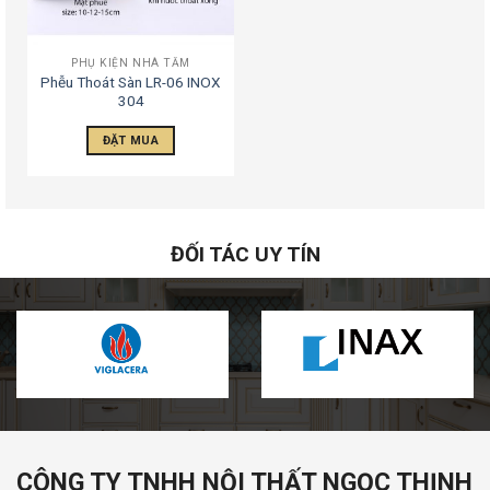
PHỤ KIỆN NHÀ TẮM
Phễu Thoát Sàn LR-06 INOX
304
ĐẶT MUA
ĐỐI TÁC UY TÍN
CÔNG TY TNHH NỘI THẤT NGỌC THỊNH