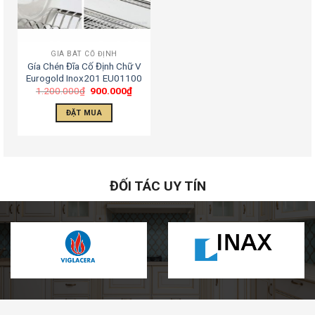
GIÁ BÁT CỐ ĐỊNH
Gía Chén Đĩa Cố Định Chữ V
Eurogold Inox201 EU01100
1.200.000
₫
900.000
₫
ĐẶT MUA
ĐỐI TÁC UY TÍN