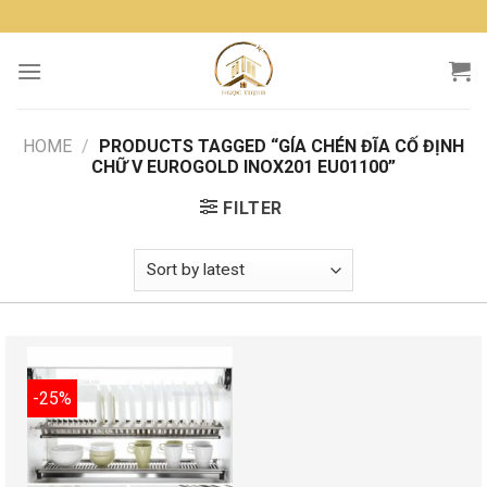
Skip
to
content
HOME
/
PRODUCTS TAGGED “GÍA CHÉN ĐĨA CỐ ĐỊNH
CHỮ V EUROGOLD INOX201 EU01100”
FILTER
-25%