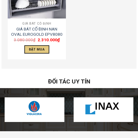
GIÁ BÁT CỐ ĐỊNH
GIÁ BÁT CỐ ĐỊNH NAN
OVAL EUROGOLD EPV8080
3.080.000
₫
2.310.000
₫
ĐẶT MUA
ĐỐI TÁC UY TÍN