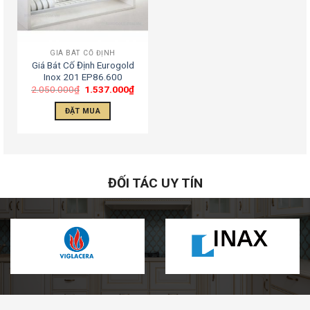
GIÁ BÁT CỐ ĐỊNH
Giá Bát Cố Định Eurogold
Inox 201 EP86.600
2.050.000
₫
1.537.000
₫
ĐẶT MUA
ĐỐI TÁC UY TÍN