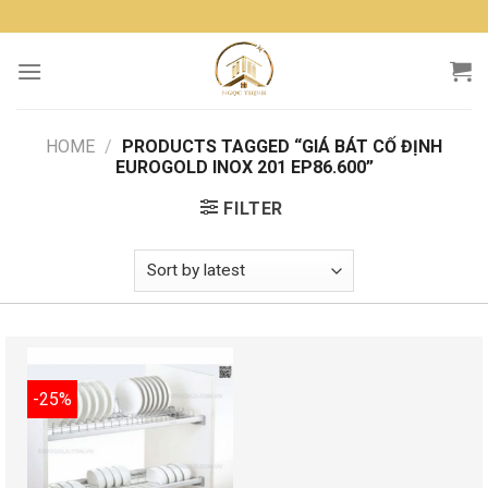
Skip
to
content
HOME
/
PRODUCTS TAGGED “GIÁ BÁT CỐ ĐỊNH
EUROGOLD INOX 201 EP86.600”
FILTER
-25%