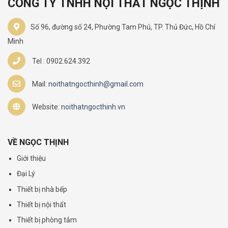
CÔNG TY TNHH NỘI THẤT NGỌC THỊNH
Số 96, đường số 24, Phường Tam Phú, TP. Thủ Đức, Hồ Chí
Minh
Tel : 0902.624.392
Mail:
noithatngocthinh@gmail.com
Website:
noithatngocthinh.vn
VỀ NGỌC THỊNH
Giới thiệu
Đại Lý
Thiết bị nhà bếp
Thiết bị nội thất
Thiết bị phòng tắm