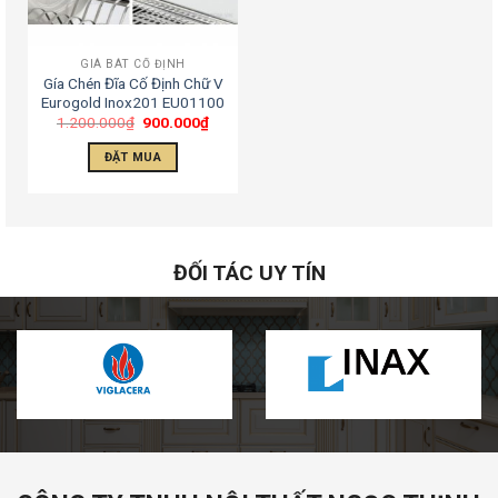
GIÁ BÁT CỐ ĐỊNH
Gía Chén Đĩa Cố Định Chữ V
Eurogold Inox201 EU01100
1.200.000
₫
900.000
₫
ĐẶT MUA
ĐỐI TÁC UY TÍN