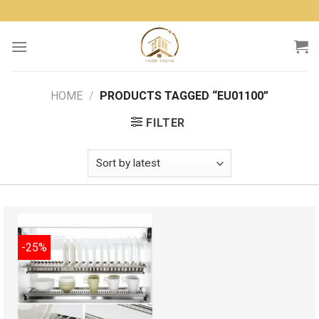
Skip
to
content
HOME
/
PRODUCTS TAGGED “EU01100”
FILTER
-25%