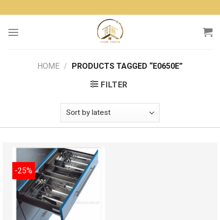
Skip
to
content
HOME
/
PRODUCTS TAGGED “E0650E”
FILTER
-25%