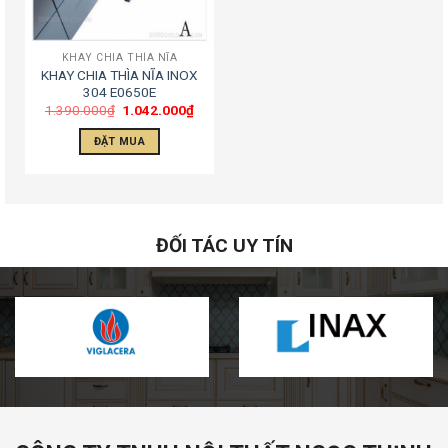
KHAY CHIA THÌA NĨA
KHAY CHIA THÌA NĨA INOX
304 E0650E
1.390.000
₫
1.042.000
₫
ĐẶT MUA
ĐỐI TÁC UY TÍN