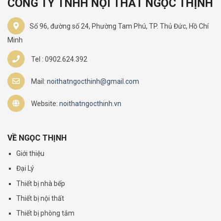
CÔNG TY TNHH NỘI THẤT NGỌC THỊNH
Số 96, đường số 24, Phường Tam Phú, TP. Thủ Đức, Hồ Chí
Minh
Tel : 0902.624.392
Mail:
noithatngocthinh@gmail.com
Website:
noithatngocthinh.vn
VỀ NGỌC THỊNH
Giới thiệu
Đại Lý
Thiết bị nhà bếp
Thiết bị nội thất
Thiết bị phòng tắm