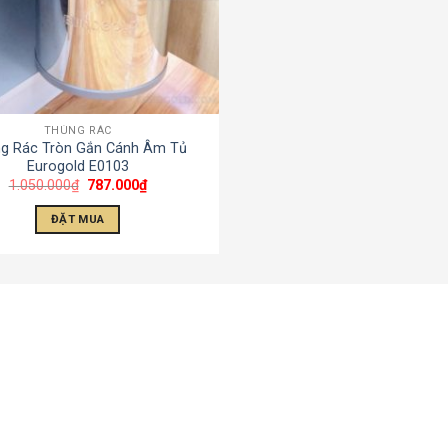
THÙNG RÁC
g Rác Tròn Gắn Cánh Âm Tủ
Eurogold E0103
1.050.000
₫
787.000
₫
ĐẶT MUA