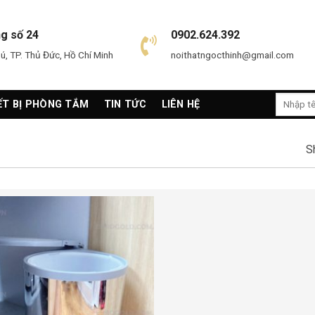
ng số 24
0902.624.392
, TP. Thủ Đức, Hồ Chí Minh
noithatngocthinh@gmail.com
Search
ẾT BỊ PHÒNG TẮM
TIN TỨC
LIÊN HỆ
for:
S