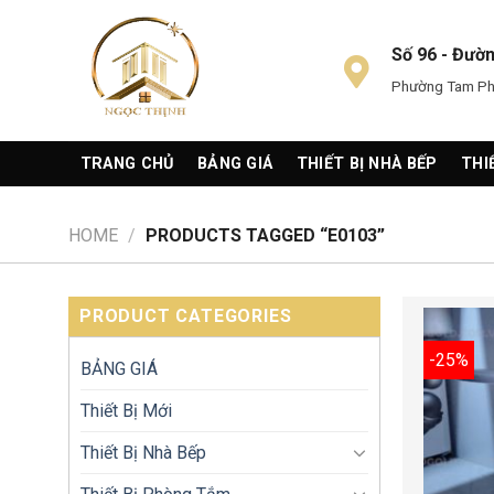
Skip
to
Số 96 - Đườ
content
Phường Tam Phú
TRANG CHỦ
BẢNG GIÁ
THIẾT BỊ NHÀ BẾP
THI
HOME
/
PRODUCTS TAGGED “E0103”
PRODUCT CATEGORIES
-25%
BẢNG GIÁ
Thiết Bị Mới
Thiết Bị Nhà Bếp