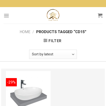
Skip
to
content
HOME
/
PRODUCTS TAGGED “CD15”
FILTER
-29%