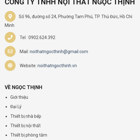
CÔNG TY TNHH NỘI THẤT NGỌC THỊNH
Số 96, đường số 24, Phường Tam Phú, TP. Thủ Đức, Hồ Chí
Minh
Tel : 0902.624.392
Mail:
noithatngocthinh@gmail.com
Website:
noithatngocthinh.vn
VỀ NGỌC THỊNH
Giới thiệu
Đại Lý
Thiết bị nhà bếp
Thiết bị nội thất
Thiết bị phòng tắm