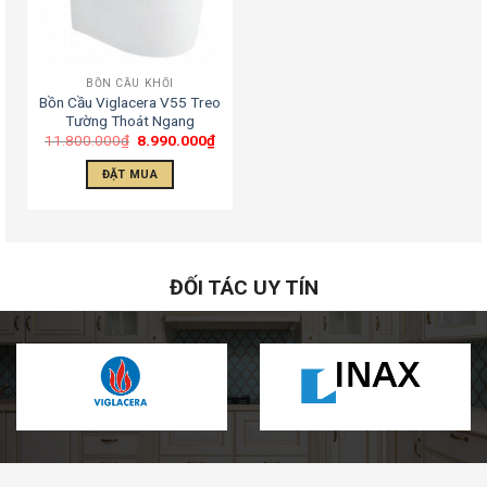
BỒN CẦU KHỐI
Bồn Cầu Viglacera V55 Treo
Tường Thoát Ngang
11.800.000
₫
8.990.000
₫
ĐẶT MUA
ĐỐI TÁC UY TÍN