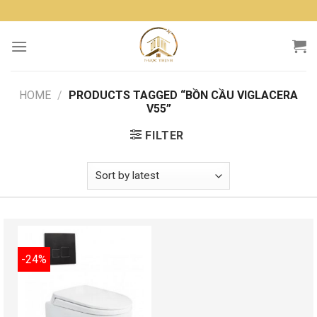
Skip
to
content
HOME
/
PRODUCTS TAGGED “BỒN CẦU VIGLACERA
V55”
FILTER
-24%