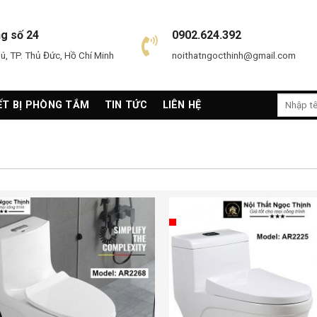
ng số 24
0902.624.392
, TP. Thủ Đức, Hồ Chí Minh
noithatngocthinh@gmail.com
Search
ẾT BỊ PHÒNG TẮM
TIN TỨC
LIÊN HỆ
for: