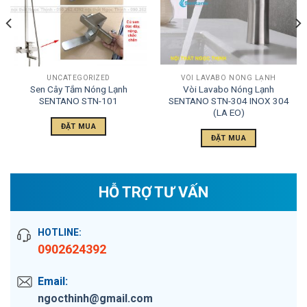
UNCATEGORIZED
VÒI LAVABO NÓNG LẠNH
Sen Cây Tắm Nóng Lạnh
Vòi Lavabo Nóng Lạnh
SENTANO STN-101
SENTANO STN-304 INOX 304
(LA EO)
ĐẶT MUA
ĐẶT MUA
HỖ TRỢ TƯ VẤN
HOTLINE:
0902624392
Email:
ngocthinh@gmail.com