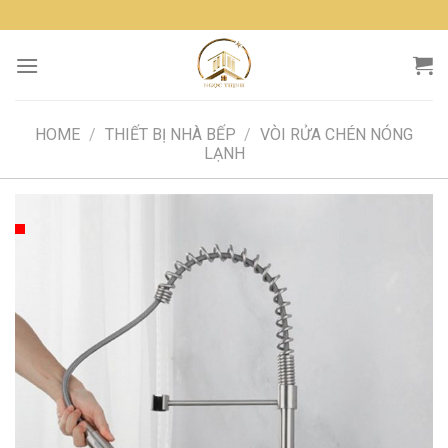
Skip
to
content
HOME
/
THIẾT BỊ NHÀ BẾP
/
VÒI RỬA CHÉN NÓNG
LẠNH