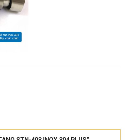
ENTANO STN-403 INOX 304 PLUS”