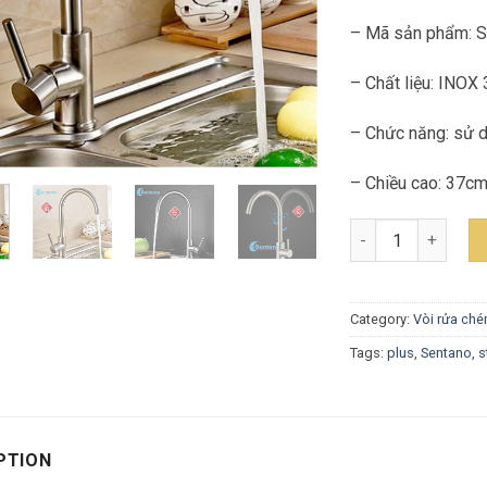
– Mã sản phẩm: 
– Chất liệu: INOX
– Chức năng: sử 
– Chiều cao: 37c
Vòi Rửa Chén Nón
Category:
Vòi rửa ché
Tags:
plus
,
Sentano
,
s
PTION