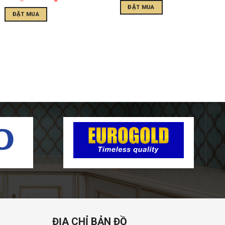
ĐẶT MUA
ĐẶT MUA
ĐỊA CHỈ BẢN ĐỒ