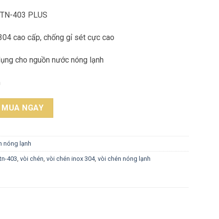
STN-403 PLUS
 304 cao cấp, chống gỉ sét cực cao
dụng cho nguồn nước nóng lạnh
m
g Lạnh SENTANO STN-403 INOX 304 PLUS quantity
MUA NGAY
n nóng lạnh
tn-403
,
vòi chén
,
vòi chén inox 304
,
vòi chén nóng lạnh