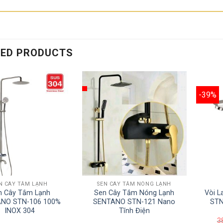
TED PRODUCTS
-39%
N CÂY TẮM LẠNH
SEN CÂY TẮM NÓNG LẠNH
n Cây Tắm Lạnh
Sen Cây Tắm Nóng Lạnh
Vòi 
NO STN-106 100%
SENTANO STN-121 Nano
STN
INOX 304
Tĩnh Điện
3