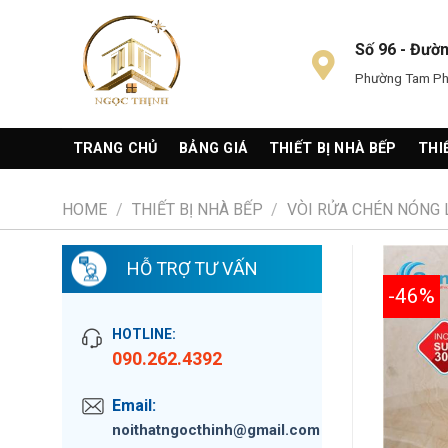
Skip
to
Số 96 - Đườ
content
Phường Tam Phú
TRANG CHỦ
BẢNG GIÁ
THIẾT BỊ NHÀ BẾP
THI
HOME
/
THIẾT BỊ NHÀ BẾP
/
VÒI RỬA CHÉN NÓNG
HỖ TRỢ TƯ VẤN
-46%
HOTLINE:
090.262.4392
Email:
noithatngocthinh@gmail.com