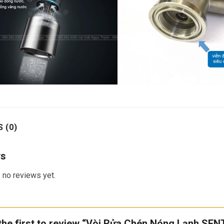
 (0)
ws
 no reviews yet.
the first to review “Vòi Rửa Chén Nóng Lạnh S