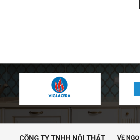
ĐẶT MUA
ĐẶT MUA
CÔNG TY TNHH NỘI THẤT
VỀ NGỌ