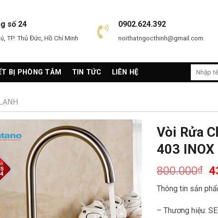
ng số 24
0902.624.392
, TP. Thủ Đức, Hồ Chí Minh
noithatngocthinh@gmail.com
Search
ẾT BỊ PHÒNG TẮM
TIN TỨC
LIÊN HỆ
for:
 LẠNH
Vòi Rửa 
403 INOX
800.000
₫
4
Thông tin sản phẩ
– Thương hiệu: 