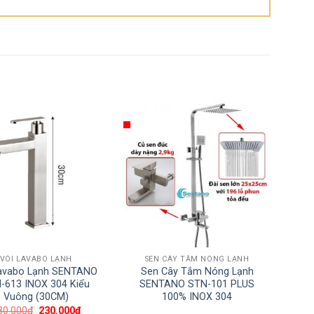
VÒI LAVABO LẠNH
SEN CÂY TẮM NÓNG LẠNH
Lavabo Lạnh SENTANO
Sen Cây Tắm Nóng Lạnh
-613 INOX 304 Kiểu
SENTANO STN-101 PLUS
Vuông (30CM)
100% INOX 304
80.000
₫
230.000
₫