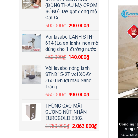
(ĐỒNG THAU MẠ CROM
BÓNG) Tay gạt đóng mở
Gật Gù
500.000
₫
290.000
₫
Vòi lavabo LẠNH STN-
614 (La eo lạnh) inox mờ
dùng cho 1 đường nước
250.000
₫
140.000
₫
Vòi lavabo nóng lạnh
STN315-2T vòi XOAY
360 tiện lợi màu Nano
Trắng
650.000
₫
490.000
₫
THÙNG GẠO MẶT
GƯƠNG NÚT NHẤN
EUROGOLD B302
2.750.000
₫
2.062.000
₫