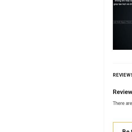
REVIEWS
Revie
There are
Be 