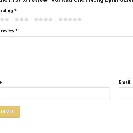
 rating
*
3
4
5
 review
*
e
Email