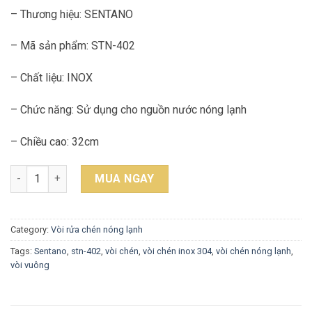
– Thương hiệu: SENTANO
– Mã sản phẩm: STN-402
– Chất liệu: INOX
– Chức năng: Sử dụng cho nguồn nước nóng lạnh
– Chiều cao: 32cm
Vòi Rửa Chén Nóng Lạnh SENTANO STN-402 quantity
MUA NGAY
Category:
Vòi rửa chén nóng lạnh
Tags:
Sentano
,
stn-402
,
vòi chén
,
vòi chén inox 304
,
vòi chén nóng lạnh
,
vòi vuông