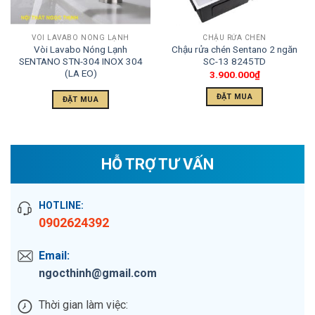
VÒI LAVABO NÓNG LẠNH
CHẬU RỬA CHÉN
Vòi Lavabo Nóng Lạnh
Chậu rửa chén Sentano 2 ngăn
SENTANO STN-304 INOX 304
SC-13 8245TD
(LA EO)
3.900.000
₫
ĐẶT MUA
ĐẶT MUA
HỖ TRỢ TƯ VẤN
HOTLINE:
0902624392
Email:
ngocthinh@gmail.com
Thời gian làm việc: