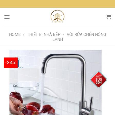
Skip
to
content
HOME
/
THIẾT BỊ NHÀ BẾP
/
VÒI RỬA CHÉN NÓNG
LẠNH
-34%