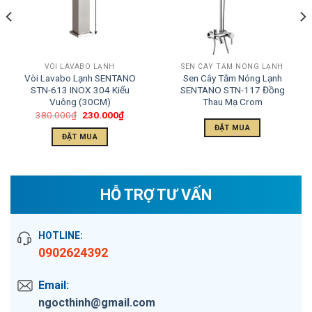
VÒI LAVABO LẠNH
SEN CÂY TẮM NÓNG LẠNH
Vòi Lavabo Lạnh SENTANO
Sen Cây Tắm Nóng Lạnh
STN-613 INOX 304 Kiểu
SENTANO STN-117 Đồng
Vuông (30CM)
Thau Mạ Crom
380.000
₫
230.000
₫
ĐẶT MUA
ĐẶT MUA
HỖ TRỢ TƯ VẤN
HOTLINE:
0902624392
Email:
ngocthinh@gmail.com