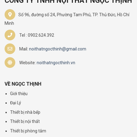
CÔNG TY TNHH NỘI THẤT NGỌC THỊNH
Số 96, đường số 24, Phường Tam Phú, TP. Thủ Đức, Hồ Chí
Minh
Tel : 0902.624.392
Mail:
noithatngocthinh@gmail.com
Website:
noithatngocthinh.vn
VỀ NGỌC THỊNH
Giới thiệu
Đại Lý
Thiết bị nhà bếp
Thiết bị nội thất
Thiết bị phòng tắm